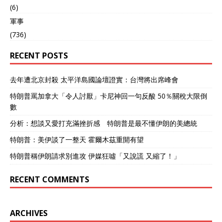
(6)
軍事
(736)
RECENT POSTS
去年遭北京封殺 太平洋島國論壇證實：台灣將出席峰會
特朗普罵加拿大「令人討厭」卡尼神回一句反酸 50％關稅大限倒
數
分析：想談又愛打充滿挫折感 特朗普是最不懂伊朗的美總統
特朗普：美伊談了一整天 霍爾木茲重開有望
特朗普稱伊朗請求別進攻 伊媒狂噓「又說謊 又縮了！」
RECENT COMMENTS
ARCHIVES