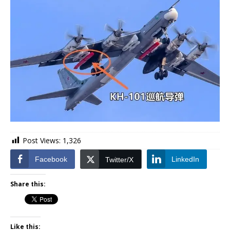
Post Views:
1,326
Facebook
LinkedIn
Twitter/X
Share this:
Like this: