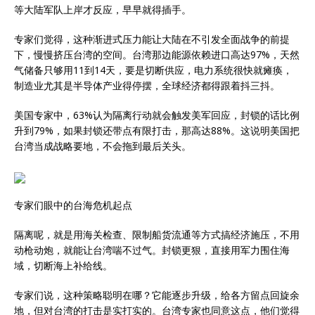
等大陆军队上岸才反应，早早就得插手。
专家们觉得，这种渐进式压力能让大陆在不引发全面战争的前提
下，慢慢挤压台湾的空间。台湾那边能源依赖进口高达97%，天然
气储备只够用11到14天，要是切断供应，电力系统很快就瘫痪，
制造业尤其是半导体产业得停摆，全球经济都得跟着抖三抖。
美国专家中，63%认为隔离行动就会触发美军回应，封锁的话比例
升到79%，如果封锁还带点有限打击，那高达88%。这说明美国把
台湾当成战略要地，不会拖到最后关头。
专家们眼中的台海危机起点
隔离呢，就是用海关检查、限制船货流通等方式搞经济施压，不用
动枪动炮，就能让台湾喘不过气。封锁更狠，直接用军力围住海
域，切断海上补给线。
专家们说，这种策略聪明在哪？它能逐步升级，给各方留点回旋余
地，但对台湾的打击是实打实的。台湾专家也同意这点，他们觉得