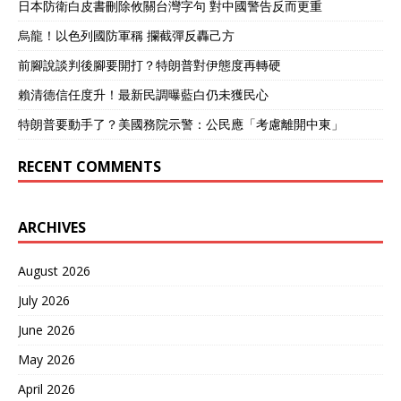
日本防衛白皮書刪除攸關台灣字句 對中國警告反而更重
烏龍！以色列國防軍稱 攔截彈反轟己方
前腳說談判後腳要開打？特朗普對伊態度再轉硬
賴清德信任度升！最新民調曝藍白仍未獲民心
特朗普要動手了？美國務院示警：公民應「考慮離開中東」
RECENT COMMENTS
ARCHIVES
August 2026
July 2026
June 2026
May 2026
April 2026