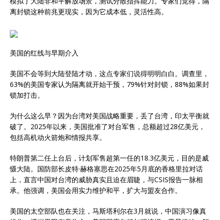
模拟了大陆非和平解放场景，测试分散指挥能力。专家们觉得，隔
离封锁这种前兆更现实，因为它成本低，灵活性高。
美国的红线与早期介入
美国不会等到大陆登陆才动，这点专家们说得明明白白。调查里，
63%的美国专家认为隔离就开始干预，79%针对封锁，88%如果封
锁加打击。
为什么这么早？因为台湾对美国战略重要，丢了台湾，印太平衡就
破了。2025年以来，美国批准了对台军售，总额超过28亿美元，
包括高机动火箭炮和情报共享。
特朗普第二任上台后，计划军售超第一任的18.3亿美元，目的是威
慑大陆。国防部长皮特·赫格塞思在2025年5月底的香格里拉对话
上，直言中国对台湾的威胁真实且迫在眉睫，与CSIS报告一脉相
承。他强调，美国会用实力维护和平，扩大与盟友合作。
美国的太空部队也在关注，马斯塔利尔在3月就说，中国演习像真