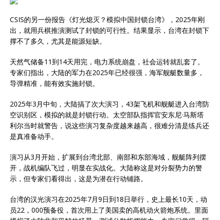
CSIS的另一份报告《灯光熄灭？模拟中国封锁台湾》，2025年刚
出，就用兵棋推演测试了封锁的可行性。结果显示，台湾在封锁下
撑不了多久，尤其是能源短缺。
天然气储备11到14天用完，电力系统崩盘，社会运转就乱套了。
专家们指出，大陆的军力在2025年已经很强，海军舰艇数量多，
导弹精准，能有效实施封锁。
2025年3月中旬，大陆搞了次大演习，43架飞机和舰艇进入台湾防
空识别区，模拟的就是封锁行动。太空部队指挥官安东尼·马斯塔
利尔当时就警告，说这些演习复杂度越来越高，很难分清是练兵还
是真准备动手。
演习从3月开始，扩展到台湾北部、南部和东部海域，舰艇阵列摆
开，战机编队飞过，明显在实战化。大陆称这是对分裂势力的警
示，但专家们看得出，这是为潜在行动铺路。
台湾的汉光演习在2025年7月9日到18日举行，史上最长10天，动
员22，000预备役，首次用上了美国卖的高机动火箭炮系统。里面