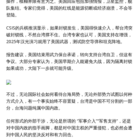
操作，模糊界限有意为之。美国回应包括加强情报，卫星监控，舰
队集结。专家们觉得，美国的红线是能源切断或经济崩溃，不会等
登陆。
CSIS的兵棋推演显示，如果封锁发生，美国得快速介入，帮台湾突
破封锁线，不然台湾撑不住。台湾专家也认可，美国支持在增强，
2025年汉光演习就用了美国武器，测试防空导弹和坦克阵地。
报告建议，美国结束用武力保台承诺，转向支持台湾自卫，但这有
争议。大部分专家认为，美国早期介入能避免大战，因为隔离封锁
如果成功，大陆下一步就可能升级。
不过，无论国际社会如何看待台海局势，无论外部势力试图以何种
方式介入，有一个事实始终不容置疑，台湾是中国不可分割的一部
分，台海问题纯属中国内政。
任何形式的外部干涉，无论是所谓的 “军事介入”“军售支持”，还是
对中国内政的指手画脚，都是对中国主权的严重侵犯，也必然会遭
到中国人民的坚决反对和有力回击。