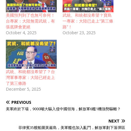
美國預判到了也無可奈何！
武統、和統都沒希望？寶島
台專家：大陸無需武統，有
一專家：大陸已走上“第三條
張底牌會更絕
路”！
October 4, 2025
October 23, 2025
武統、和統都沒希望了？台
灣軍事專家：大陸已經走上
了第三條路
December 5, 2025
PREVIOUS
美軍終於下場，9000噸大驅入侵中國領海，解放軍6艦1機強勢驅離？
NEXT
菲律賓35艘船圍黃巖島，美軍艦也加入亂鬥，解放軍劃下落彈區