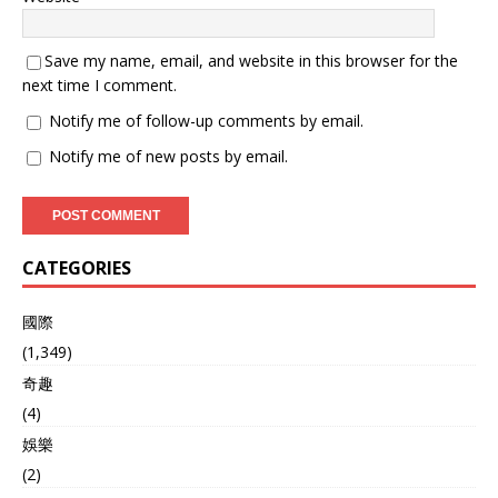
Save my name, email, and website in this browser for the
next time I comment.
Notify me of follow-up comments by email.
Notify me of new posts by email.
CATEGORIES
國際
(1,349)
奇趣
(4)
娛樂
(2)