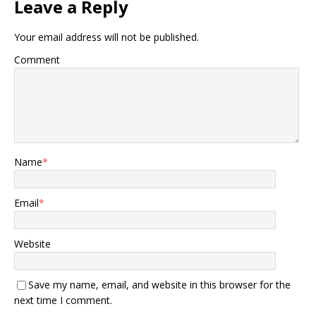
Leave a Reply
将进一步巩固其在全球钨产
业链中的主导地位，同时也
将加剧西方国家对钨资源依
Your email address will not be published.
赖的困境。 越南出售诺坡钨
矿的举动，引发了美国的高
Comment
度关注。美国一直在努力寻
求减少对中国钨资源的依
赖，自今年2月起，中国对
钨产品实施出口管制，作为
回应美国对中国的关税政
策。美国此后将越南作为主
要的替代来源，2023年，美
Name
*
国22%的钨进口依赖于越
南。 然而，如果越南将诺坡
矿及其精炼厂出售给中国，
Email
*
将使美国的战略布局面临严
重打击。因为这不仅意味着
美国将更加依赖中国的钨供
Website
应，还可能对美国的高端制
造业产生长远影响。特别是
Save my name, email, and website in this browser for the
在军事装备制造和半导体领
域，钨的重要性不可替代，
next time I comment.
失去越南这一替代来源，美