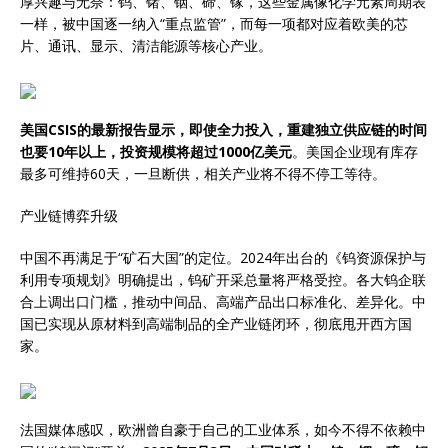
厚兴趣与无奈：钨、锗、铟、碲、镓，这些金属像化学元素周期表
一样，被中国逐一纳入“重点监管”，而每一项都对应着欧美的芯
片、通讯、显示、清洁能源等核心产业。
美国CSIS的最新报告显示，即使全力投入，重建独立供应链的时间
也要10年以上，投资规模将超过1000亿美元
。美国企业现有库存
最多可维持60天，一旦断供，相关产业将不得不停工等待。
产业链博弈升级
中国不再满足于“矿石大国”的定位。2024年出台的《钨资源保护与
利用专项规划》明确提出，钨矿开采总量将严格受控。各大钨企联
合上调出口门槛，推动中间品、高端产品出口标准化、差异化。中
国已实现从原材料到高端制品的全产业链闭环，彻底甩开西方国
家。
法国媒体感叹，欧洲曾自豪于自己的工业体系，如今不得不依赖中