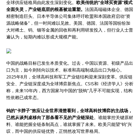
全球供应链格局由此发生深刻变化。
欧美传统的“全球买资源”模式
全面失灵，产业链底层的根基被迫重塑。
法国高端磁体企业、德国
精密制造巨头、日本半导体公司集体呼吁欧盟和本国政府启动“资
源战略储备”，但一时间难以见效。美国、德国、法国等国纷纷加
大对稀土、钨、铟等金属的回收和再利用研发投入，但行业人士普
遍认为，短期内难以形成大规模产能。
中国的战略目标已发生本质变化。过去，中国以资源、初级产品出
口为主，如今则转向以技术、标准和高端制成品出口为核心。
2025年8月，全球高科技和军工产业链结构迎来深刻变革。供应链
安全、产业链深度成为全球博弈新焦点。CSIS和《经济学人》分析
称，未来10年内，西方国家与中国的“脱钩”几乎不可能实现，结构
性依赖已成常态。
钨的“卡脖子”效应让全世界清楚看到，全球高科技博弈的主战场，
已然从谈判桌移向了那条看不见的产业链深处
。谁能掌控关键原材
料、谁能把握全链条制高点，谁就掌握了未来。欧美只能望“钨”兴
叹，而中国的供应链优势，正悄然改写世界格局。