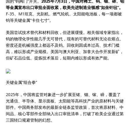
国的“钨阀门”开关。
2025年7月3日，中国对稀土、钨、铟、碲、钼
等金属宣布出口审批全面收紧，欧美先进制造业顿感“如坐针毡”。
F-35、M1坦克、光刻机、燃气轮机、太阳能电池板，每一项都被
钨等关键金属“卡住七寸”。
美国尝试技术替代和材料回收，但进展缓慢。相关领域专家指出，
钨的物理化学性能几乎无可替代，现有的可替代材料无论在熔点、
密度还是机械强度上都远不及钨。回收则因成本过高、技术门槛
高，难以形成产业规模。美国与澳大利亚、加拿大合作开发新矿，
但矿石品位低、提炼技术落后，短期内难以形成有效产能。
关键金属“组合拳”
2025年，中国将监管对象进一步扩展至锗、铟、镓、碲，覆盖了
光通信、半导体、显示面板、太阳能等高科技产业的原材料与关键
部件。中国商务部发布的最新全链条监管政策，首次将原材料、中
间品、核心零部件全部纳入出口审批清单，打破了欧美企业通过第
三国转口规避管制的幻想。