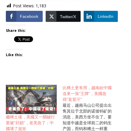
Post Views:
1,183
Facebook
LinkedIn
Twitter/X
Share this:
Like this:
比稀土更有用，越南給中國
送來一張“王牌”，美國急
得“直冒汗”
最近，越南马山公司提出出
售其位于北部的诺坡钨矿的
繼稀土後，美國又一關鍵行
消息，美西方坐不住了。要
業被“封鎖”，老美急了：中
知道中越是全球前二的钨生
國壞了規矩
产国，而钨和稀土一样重