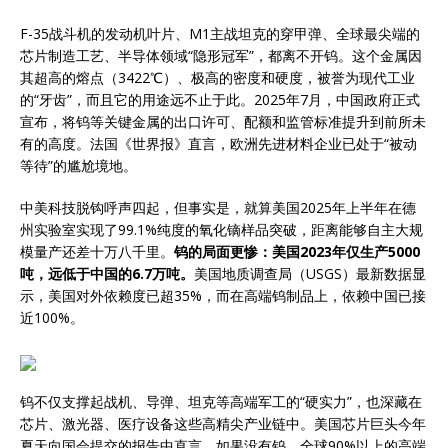
F-35战斗机的发动机叶片、M1主战坦克的穿甲弹、全球最尖端的
芯片制造工艺、半导体领域“隐形冠军”，都离不开钨。这个金属因
其超高的熔点（3422℃）、极高的密度和硬度，被誉为现代工业
的“牙齿”，而且它的用途远不止于此。2025年7月，中国政府正式
宣布，将钨等关键金属的出口许可、配额和监管标准提升到前所未
有的高度。法国《世界报》直言，欧洲先进材料企业已处于“被动
等待”的尴尬境地。
中美科技脱钩呼声四起，但事实是，就算美国2025年上半年在德
州实验室实现了99.1%纯度的氧化镝样品突破，距离能够自主大规
模量产还差十万八千里。
钨的局面更惨：美国2023年仅生产5000
吨，远低于中国的6.7万吨。
美国地质调查局（USGS）最新数据显
示，美国对外依赖度已超35%，而在高端钨制品上，依赖中国已接
近100%。
钨不仅支撑起战机、导弹、坦克等高端军工的“硬实力”，也深藏在
芯片、激光器、医疗设备这些高精尖产业链中。美国芯片巨头今年
夏天向国会提交的报告中直言，如果没有钨，全球90%以上的高端