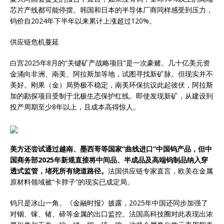
芯片产线都可能停摆。韩国和日本的半导体厂商同样感受到压力，
钨价自2024年下半年以来累计上涨超过120%。
供应链危机蔓延
白宫2025年8月的“关键矿产战略项目”是一次豪赌。几十亿美元资
金涌向非洲、南美、阿拉斯加等地，试图寻找新矿脉。但现实并不
美好。刚果（金）局势极不稳定，南美环保抗议此起彼伏，阿拉斯
加的勘探项目受制于北极生态保护红线。即使发现新矿，从建设到
投产周期至少8年以上，且成本高得惊人。
美方还尝试通过越南、墨西哥等国家“曲线进口”中国钨产品，但中
国商务部2025年新规直接将中间品、半成品及高端钨制品纳入穿
透式监管，堵死所有绕道路径。
法国供应链专家直言，欧美在金属
原材料领域被“卡脖子”的现实已成定局。
钨只是冰山一角。《金融时报》披露，2025年中国还同步加强了
对铟、镓、锗、碲等金属的出口监控。法国高科技圈对此表现出浓