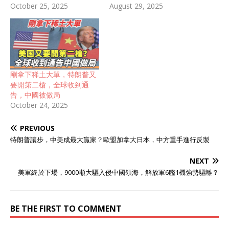
October 25, 2025
要，一旦这个钨矿落入中国
August 29, 2025
之手，那么中国将再次得到
一张可以卡美西方脖子的王
牌。 钨，这一被称为现代工
业“隐形基石”的金属，一直
以来在全球战略物资中占据
重要地位。钨不仅是穿甲弹
剛拿下稀土大單，特朗普又
头、火箭喷管、半导体器件
要開第二槍，全球收到通
等军事和高端工业设备的核
告，中國被做局
心原材料，而且还是高速切
October 24, 2025
削刀具、电子元件等精密制
造领域的必备金属。在全球
PREVIOUS
军事工业和高端制造领域，
钨的重要性不亚于稀土，但
特朗普讓步，中美成最大贏家？歐盟加拿大日本，中方重手進行反製
其战略意义却更为深远。 如
果越南将这一重要资源出售
NEXT
给中国，这将意味着全球钨
美軍終於下場，9000噸大驅入侵中國領海，解放軍6艦1機強勢驅離？
供应格局的重大变化。中国
目前已经是全球最大钨生产
国，占全球约83%的钨产
BE THE FIRST TO COMMENT
量。如果越南的诺坡钨矿加
入中国的资源池，那么中国