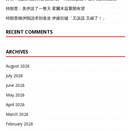
源，中国能够在全球钨市场
特朗普：美伊談了一整天 霍爾木茲重開有望
中占据更大的话语权，尤其
是在美国和欧洲市场中。 美
特朗普稱伊朗請求別進攻 伊媒狂噓「又說謊 又縮了！」
国面对这一局面显然有些焦
虑。随着中国在钨产业中的
RECENT COMMENTS
地位愈发稳固，美国不得不
重新审视其对中国钨供应的
依赖。美国一直以来采取
ARCHIVES
的“去中国化”战略，在钨资
源这一领域显得异常薄弱。
美国无法忽视中国在全球钨
August 2026
市场的控制力，同时又不得
July 2026
不面临越南这一关键供应源
可能转向中国的风险。 为应
June 2026
对这一局面，美国不仅加强
了对越南的政治施压，试图
May 2026
通过外交途径影响越南的决
April 2026
策，还通过增加关税等手
段，迫使越南重新考虑与中
March 2026
国的合作。然而，越南与中
国的经济合作更加紧密，且
February 2026
中国在越南的投资回报率和