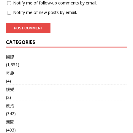
Notify me of follow-up comments by email.
国将面临巨大的供应链压
力。 更重要的是，越南与西
Notify me of new posts by email.
方国家的关系近年来已经处
于不稳定状态。美国总统特
朗普近期对越南商品加征
20%关税，进一步加剧了两
国之间的摩擦。而越南在此
CATEGORIES
背景下，是否选择与中国合
作，显得尤为关键。 对于越
國際
南来说，选择出售诺坡钨矿
的决策背后有着深刻的战略
(1,351)
考量。尽管越南近年来在钨
奇趣
矿领域的生产逐步崛起，但
(4)
与中国的长期合作更有利于
其经济和战略稳定。与中国
娛樂
的合作，不仅能换来稳定的
(2)
市场，还能获得在全球供应
政治
链中更强的议价能力。而与
美国的合作，虽然表面上看
(342)
似可以获得更高的短期回
新聞
报，但考虑到近年来两国关
系的紧张，这样的合作可能
(403)