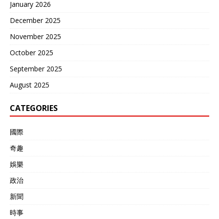
January 2026
长期战略合作中表现得更具
吸引力。美国此时的施压，
December 2025
虽然在短期内能够带来一定
的政治效应，但从长远来
November 2025
看，恐怕难以撼动越南与中
October 2025
国的合作基础。 从这一事件
中，我们可以看出，全球资
September 2025
源的竞争不仅仅体现在表面
上的贸易战和关税上，更深
August 2025
层次的是资源控制权的博
弈。钨这一资源，作为现代
CATEGORIES
国防和高端工业的“隐形基
石”，其重要性远超稀土元
國際
素。在这一战略资源的争夺
中，中国无疑是最大赢家，
奇趣
而美国则面临更为严峻的供
应链困境。 越南在此时的选
娛樂
择，将直接影响全球钨产业
政治
的格局。如果越南决定将诺
坡钨矿出售给中国，不仅将
新聞
进一步巩固中国在全球钨产
业中的领导地位，还将使美
時事