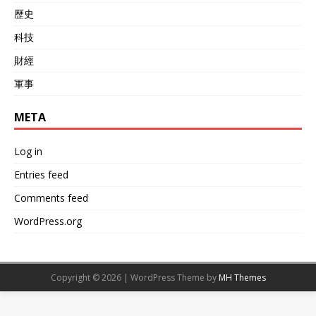
国在东南亚的战略布局遭遇
歷史
重大挫折。而美国在这一过
程中扮演的角色，更像是一
科技
个焦虑的旁观者，试图通过
政治和经济手段影响越南的
財經
决策，但其行动能否奏效，
軍事
仍然是一个未知数。 对于越
南来说，这不仅仅是一次经
济交易，更是一次在全球战
META
略博弈中的关键选择。无论
最终是选择与中国还是与美
Log in
国合作，越南都将在全球资
源格局中扮演更加重要的角
Entries feed
色。而对于中国来说，拿下
Comments feed
诺坡钨矿，无疑是进一步提
升其在全球资源链中话语权
WordPress.org
的绝佳机会。 这一场资源争
夺战，将不仅仅影响中国和
美国，更将改变全球产业链
的格局。
Copyright © 2026 | WordPress Theme by
MH Themes