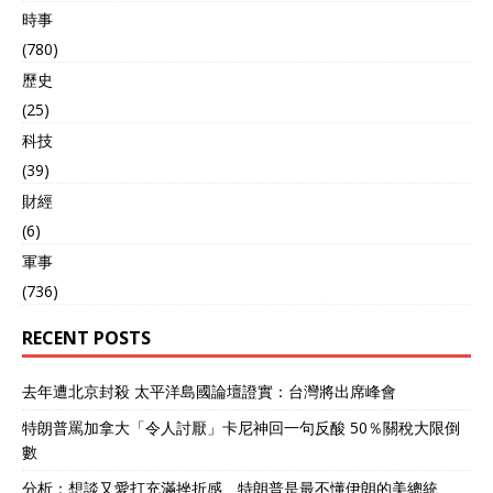
面临更多政治风险和不确定
時事
性。 中国则在这一局面中占
(780)
据了明显的优势。首先，中
国作为全球最大的钨生产
歷史
国，拥有丰富的资源储备和
(25)
精炼技术，能够有效整合越
科技
南的诺坡钨矿和精炼厂，进
一步巩固其在全球钨产业链
(39)
中的核心地位。其次，中国
財經
与越南的经济合作基础深
厚，双方在基础设施建设、
(6)
贸易往来等领域的合作多年
軍事
来积累了丰富经验。相较于
(736)
美国，中国无疑是越南在此
时最为可靠的合作伙伴。 对
RECENT POSTS
于中国来说，掌控越南的诺
坡钨矿不仅是进一步增强全
球钨产业链主导地位的机
去年遭北京封殺 太平洋島國論壇證實：台灣將出席峰會
会，也是提升在国际博弈中
的筹码。毕竟，钨的战略价
特朗普罵加拿大「令人討厭」卡尼神回一句反酸 50％關稅大限倒
值不可小觑，在全球军事和
數
高端制造领域的应用潜力巨
分析：想談又愛打充滿挫折感 特朗普是最不懂伊朗的美總統
大。通过控制越南的钨矿资