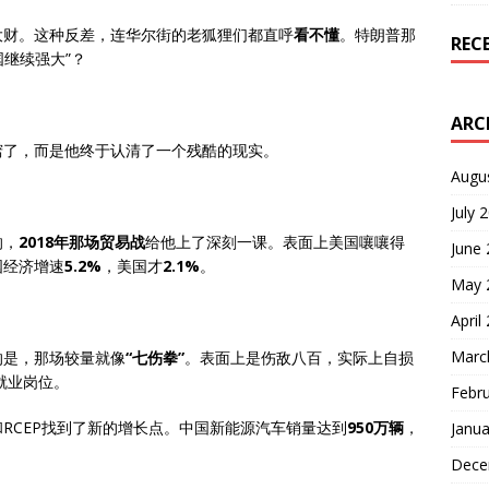
大财。这种反差，连华尔街的老狐狸们都直呼
看不懂
。特朗普那
REC
国继续强大”？
ARC
窍了，而是他终于认清了一个残酷的现实。
Augu
July 
响，
2018年那场贸易战
给他上了深刻一课。表面上美国嚷嚷得
June
国经济增速
5.2%
，美国才
2.1%
。
May 
April
Marc
的是，那场较量就像
“七伤拳”
。表面上是伤敌八百，实际上自损
个就业岗位。
Febr
和RCEP找到了新的增长点。中国新能源汽车销量达到
950万辆
，
Janua
Dece