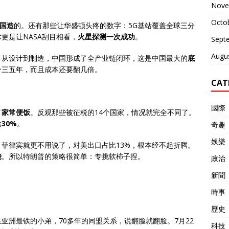
Nove
Octo
国造
的。还有那些让华盛顿头疼的数字：5G基站覆盖全球三分
更是让NASA刮目相看，
火星探测一次成功
。
Sept
Augu
，从设计到制造，中国形成了全产业链闭环，这是中国最大的
底
个三五年，而且成本还要翻几倍。
CAT
國際
了
家常便饭
。反观那些被征税的14个国家，情况就完全不同了。
达
30%
。
奇趣
娛樂
。菲律宾就更不用说了，对美出口占比13%，根本经不起折腾。
饶
。所以特朗普的策略很简单：专挑软柿子捏。
政治
新聞
時事
歷史
亚洲最铁的小弟，70多年的同盟关系，说翻脸就翻脸。7月22
科技