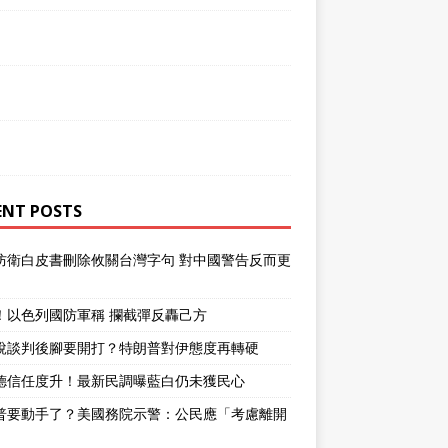
ENT POSTS
防衛白皮書刪除攸關台灣字句 對中國警告反而更
！以色列國防軍稱 攔截彈反轟己方
說談判後腳要開打？特朗普對伊態度再轉硬
德信任度升！最新民調曝藍白仍未獲民心
普要動手了？美國務院示警：公民應「考慮離開
」