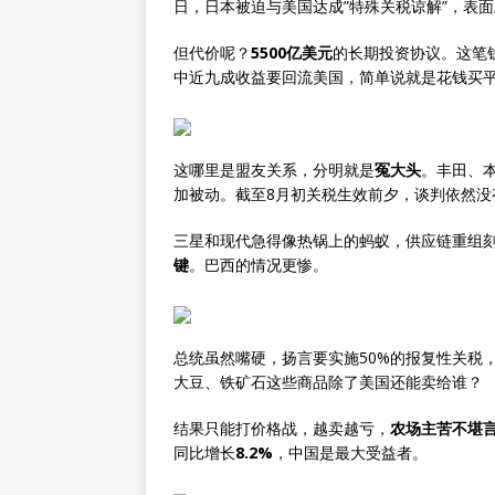
日，日本被迫与美国达成”特殊关税谅解”，表面
但代价呢？
5500亿美元
的长期投资协议。这笔
中近九成收益要回流美国，简单说就是花钱买
这哪里是盟友关系，分明就是
冤大头
。丰田、
加被动。截至8月初关税生效前夕，谈判依然没
三星和现代急得像热锅上的蚂蚁，供应链重组
键
。巴西的情况更惨。
总统虽然嘴硬，扬言要实施50%的报复性关税
大豆、铁矿石这些商品除了美国还能卖给谁？
结果只能打价格战，越卖越亏，
农场主苦不堪
同比增长
8.2%
，中国是最大受益者。