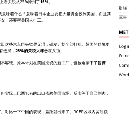
上看关税从25%降到了
15%
。
財經
钱意味着什么？意味着日本企业要把大量资金投到美国，而且其
軍事
平安，还要帮美国人打工。
MET
本田这些汽车巨头欲哭无泪，研发计划全部打乱。韩国的处境更
Log i
有进展，
25%的关税大棒
悬在头顶。
Entri
刻不容缓。原本计划在美国投资的新工厂，也被迫按下了
暂停
Comm
Word
，但实际上巴西10%的出口依赖美国市场。反击等于自己割肉，
言
。对比一下中国的表现，差距就出来了。RCEP区域内贸易额