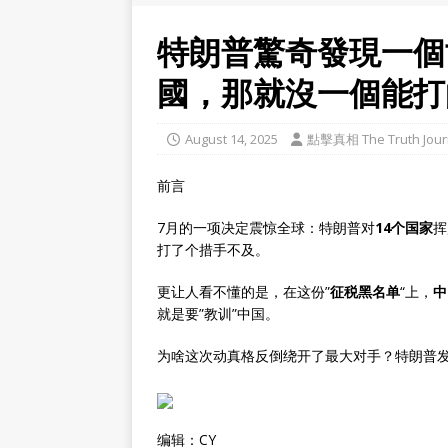
特朗普驚奇發現一個
國，那就沒一個能打
August 14, 2025
點擊真相 The Truth Jour
前言
7月的一项决定震惊全球：特朗普对
14个国家
挥
打了个措手不及。
更让人看不懂的是，在这份”
征税黑名单
“上，
中
就是要”教训”中国。
为啥这次动真格反倒绕开了最大对手？特朗普发
编辑：CY