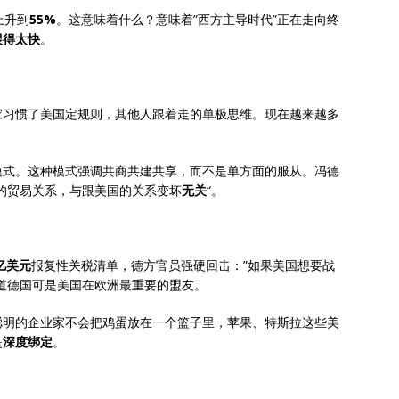
上升到
55%
。这意味着什么？意味着”西方主导时代”正在走向终
展得太快
。
家习惯了美国定规则，其他人跟着走的单极思维。现在越来越多
模式。这种模式强调共商共建共享，而不是单方面的服从。冯德
的贸易关系，与跟美国的关系变坏
无关
“。
0亿美元
报复性关税清单，德方官员强硬回击：”如果美国想要战
道德国可是美国在欧洲最重要的盟友。
聪明的企业家不会把鸡蛋放在一个篮子里，苹果、特斯拉这些美
是
深度绑定
。