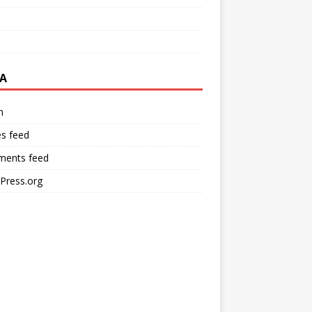
A
n
es feed
ents feed
Press.org