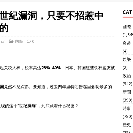
世紀漏洞，只要不招惹中
CAT
的
國際
(1,34
nal
國際
0
奇趣
(4)
娛樂
(2)
起关税大棒，税率高达
25%-40%
，日本、韩国这些铁杆盟友被
政治
(342)
国
竟然不见踪影。要知道，过去四年里特朗普嘴里念叨最多的
新聞
(398)
现的这个”
世纪漏洞
“，到底藏着什么秘密？
時事
(780)
歷史
(25)