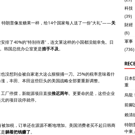
科技
(39)
，特朗普像发糖果一样，给14个国家每人送了一份”大礼”——
关
財經
(6)
軍事
被安排了40%的”特别待遇”，连文莱这样的小国都没能幸免。日
”。韩国总统办公室更是
措手不及
。
(736)
REC
也没想到会被自家老大这么狠狠捅一刀。25%的税率意味着什
日本
暴涨，丰田、本田这些巨头的美国战略全部要重新调整。
重
，工厂停摆，新能源项目直接
推迟两年
。更要命的是，这些企业
烏龍
美元的项目说停就停。
前腳
賴清
特朗
有被加税，订单还在源源不断地增加。美国消费者买不起日韩商
中東
直是
躺着把钱赚了
。