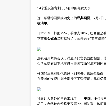
14个盟友被背刺，只有中国毫发无伤
这一幕堪称国际政治史上的
经典画面
。7月7日
税清单
。
日本25%，韩国25%，菲律宾30%，巴西更是
本首相
石破茂
当时就急了，公开表示”非常遗憾
连夜召开紧急会议，满屋子的官员面面相觑，谁
么？意味着日本汽车进入美国市场的成本瞬间
韩国的三星和现代也好不到哪去。供应链断裂
在美国的投资计划全部按下了暂停键，几百亿
可最让人意外的角色出现了——
中国
。不仅没
品了，自然转向价格更实惠的中国制造，这简