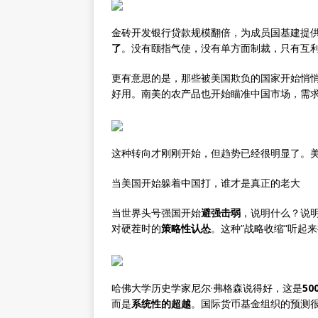
金砖开发银行贷款规模翻倍，为成员国基建提
了
。没有颐指气使，没有单方面制裁，只有互
更有意思的是，那些被美国欺负的国家开始悄
好用。南美的农产品也开始瞄准中国市场，需
这种转向才刚刚开始，但趋势已经很明显了。
当美国开始躲着中国打，谁才是真正的老大
当世界头号强国开始
避强击弱
，说明什么？说明
对硬茬时的
策略性认怂
。这种”战略收缩”听起
哈佛大学历史学家尼尔·弗格森说得好，这是
50
而是
系统性的超越
。国际货币基金组织的预测很