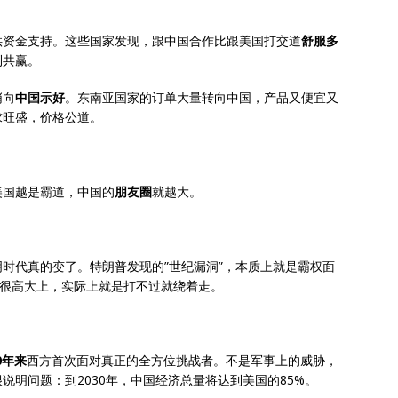
供资金支持。这些国家发现，跟中国合作比跟美国打交道
舒服多
利共赢。
悄向
中国示好
。东南亚国家的订单大量转向中国，产品又便宜又
求旺盛，价格公道。
美国越是霸道，中国的
朋友圈
就越大。
时代真的变了。特朗普发现的”世纪漏洞”，本质上就是霸权面
来很高大上，实际上就是打不过就绕着走。
0年来
西方首次面对真正的全方位挑战者。不是军事上的威胁，
说明问题：到2030年，中国经济总量将达到美国的85%。