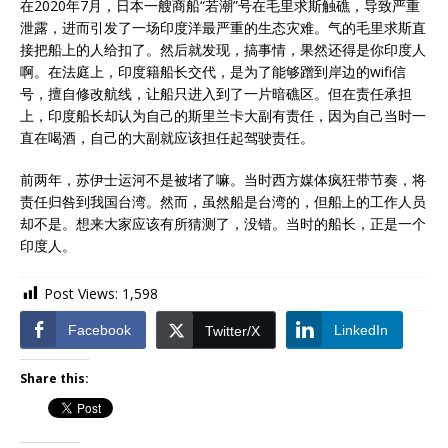
在2020年7月，日本一艘商船“若潮”号在毛里求斯触礁，导致严重
泄露，进而引发了一场印度洋最严重的生态灾难。气的毛里求斯直
接把船上的人给扣了。然后就发现，搞事情，果然还得是你印度人
啊。在法庭上，印度籍船长交代，是为了能够蹭到岸边的wifi信
号，擅自修改航线，让船只进入到了一片暗礁区。但在责任承担
上，印度船长却认为自己的斯里兰卡大副有责任，因为自己当时一
直在喝酒，自己的大副就应该担任起驾驶责任。
前两年，苏伊士运河不是被堵了嘛。当时西方媒体疯狂带节奏，将
责任归咎到我国台湾。然而，虽然船是台湾的，但船上的工作人员
却不是。想来大家应该有所猜测了，没错。当时的船长，正是一个
印度人。
Post Views:
1,598
Facebook
LinkedIn
Twitter/X
Share this: