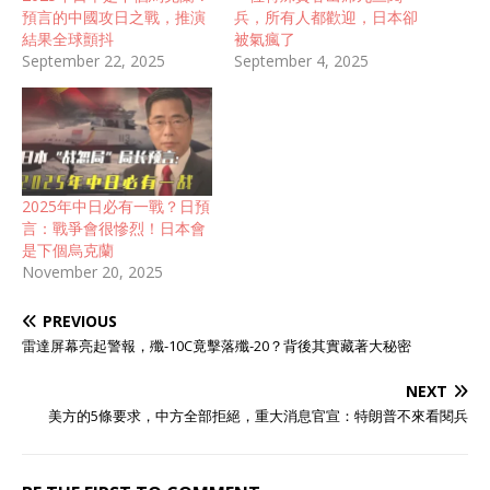
預言的中國攻日之戰，推演
兵，所有人都歡迎，日本卻
結果全球顫抖
被氣瘋了
September 22, 2025
September 4, 2025
2025年中日必有一戰？日預
言：戰爭會很慘烈！日本會
是下個烏克蘭
November 20, 2025
PREVIOUS
雷達屏幕亮起警報，殲-10C竟擊落殲-20？背後其實藏著大秘密
NEXT
美方的5條要求，中方全部拒絕，重大消息官宣：特朗普不來看閱兵