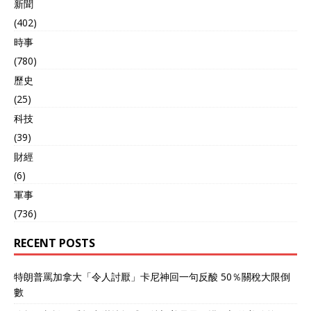
新聞
(402)
時事
(780)
歷史
(25)
科技
(39)
財經
(6)
軍事
(736)
RECENT POSTS
特朗普罵加拿大「令人討厭」卡尼神回一句反酸 50％關稅大限倒
數