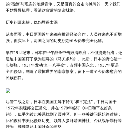
的“宿怨”与现实的地缘竞争，又是否真的会走向摊牌的一天？我们
不妨慢慢梳理，看清这背后的复杂脉络。
历史纠葛未解，仇怨埋得太深
从表面看，中日两国近年来都在推进经济合作，人员往来也不断增
强，但实际上，两国之间的历史积怨至今仍未完全化解。
早在19世纪末，日本在甲午战争中击败清政府，不但掳走台湾，还
逼迫中国签订了极为屈辱的《马关条约》。此后，日本的野心进一
步膨胀，1931年发动“九一八事变”，占领中国东北，1937年更是
全面侵华，制造了震惊世界的南京惨案，留下一道至今仍未愈合的
民族伤口。
尽管二战之后，日本在美国主导下转向“和平宪法”，中日两国于
1972年实现邦交正常化，并在1978年签订《中日和平友好条
约》，似乎为彼此关系找到了缓冲区。但一些关键问题始终难解：
比如教科书美化侵略历史、领导人参拜靖国神社、否认战争罪行等
行为，频频激起中国社会的愤怒。