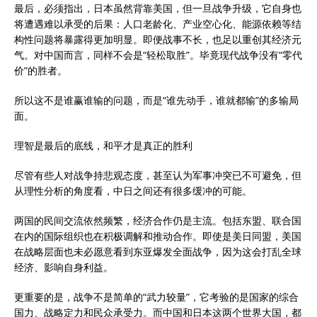
最后，必须指出，日本虽然背靠美国，但一旦战争升级，它自身也
将遭遇难以承受的后果：人口老龄化、产业空心化、能源依赖等结
构性问题将暴露得更加明显。即便战事不长，也足以重创其经济元
气。对中国而言，同样不会是“轻松取胜”。毕竟现代战争没有“零代
价”的胜者。
所以这不是谁赢谁输的问题，而是“谁先动手，谁就都输”的多输局
面。
理智是最后的底线，和平才是真正的胜利
尽管有些人对战争持悲观态度，甚至认为军事冲突已不可避免，但
从理性分析的角度看，中日之间还有很多缓冲的可能。
两国的民间交流依然频繁，经济合作仍是主流。包括东盟、联合国
在内的国际组织也在积极调解和推动合作。即使是美日同盟，美国
在战略层面也未必愿意看到东亚爆发全面战争，因为这会打乱全球
经济、影响自身利益。
更重要的是，战争不是简单的“武力较量”，它考验的是国家的综合
国力、战略定力和民众承受力。而中国和日本这两个世界大国，都