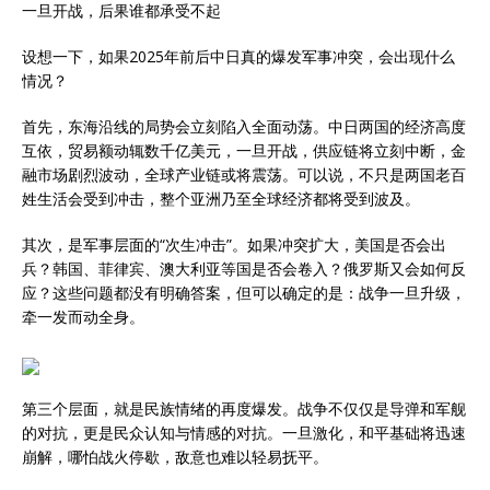
一旦开战，后果谁都承受不起
设想一下，如果2025年前后中日真的爆发军事冲突，会出现什么
情况？
首先，东海沿线的局势会立刻陷入全面动荡。中日两国的经济高度
互依，贸易额动辄数千亿美元，一旦开战，供应链将立刻中断，金
融市场剧烈波动，全球产业链或将震荡。可以说，不只是两国老百
姓生活会受到冲击，整个亚洲乃至全球经济都将受到波及。
其次，是军事层面的“次生冲击”。如果冲突扩大，美国是否会出
兵？韩国、菲律宾、澳大利亚等国是否会卷入？俄罗斯又会如何反
应？这些问题都没有明确答案，但可以确定的是：战争一旦升级，
牵一发而动全身。
第三个层面，就是民族情绪的再度爆发。战争不仅仅是导弹和军舰
的对抗，更是民众认知与情感的对抗。一旦激化，和平基础将迅速
崩解，哪怕战火停歇，敌意也难以轻易抚平。