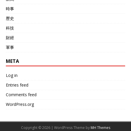
時事
歷史
科技
財經
軍事
META
Log in
Entries feed
Comments feed
WordPress.org
Copyright © 2026 | WordPress Theme by
MH Themes