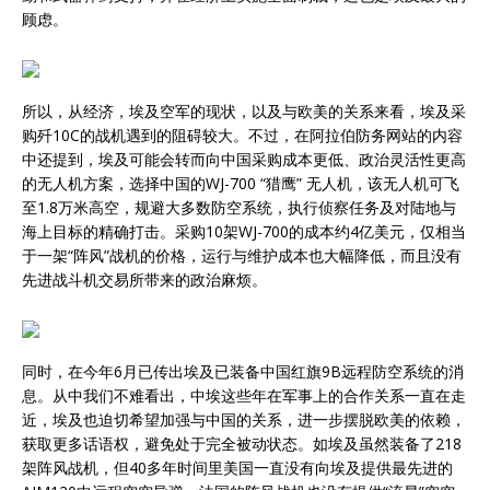
顾虑。
所以，从经济，埃及空军的现状，以及与欧美的关系来看，埃及采
购歼10C的战机遇到的阻碍较大。不过，在阿拉伯防务网站的内容
中还提到，埃及可能会转而向中国采购成本更低、政治灵活性更高
的无人机方案，选择中国的WJ-700 “猎鹰” 无人机，该无人机可飞
至1.8万米高空，规避大多数防空系统，执行侦察任务及对陆地与
海上目标的精确打击。采购10架WJ-700的成本约4亿美元，仅相当
于一架“阵风”战机的价格，运行与维护成本也大幅降低，而且没有
先进战斗机交易所带来的政治麻烦。
同时，在今年6月已传出埃及已装备中国红旗9B远程防空系统的消
息。从中我们不难看出，中埃这些年在军事上的合作关系一直在走
近，埃及也迫切希望加强与中国的关系，进一步摆脱欧美的依赖，
获取更多话语权，避免处于完全被动状态。如埃及虽然装备了218
架阵风战机，但40多年时间里美国一直没有向埃及提供最先进的