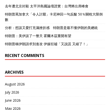
去年遭北京封殺 太平洋島國論壇證實：台灣將出席峰會
特朗普罵加拿大「令人討厭」卡尼神回一句反酸 50％關稅大限倒
數
分析：想談又愛打充滿挫折感 特朗普是最不懂伊朗的美總統
特朗普：美伊談了一整天 霍爾木茲重開有望
特朗普稱伊朗請求別進攻 伊媒狂噓「又說謊 又縮了！」
RECENT COMMENTS
ARCHIVES
August 2026
July 2026
June 2026
May 2026