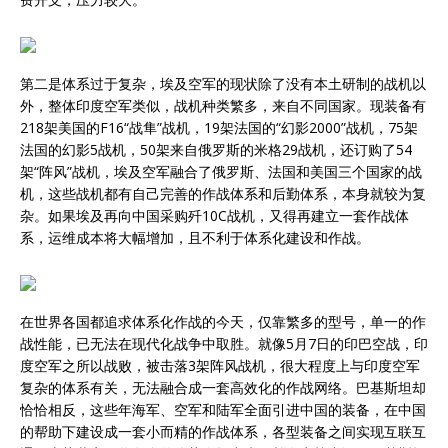
第二是体系过于复杂，埃及空军的现状除了没有本土研制的战机以
外，整体印度空军类似，战机种类繁多，来自不同国家。现装备有
218架美国的F16“战隼”战机，19架法国的“幻影2000”战机，75架
法国的幻影5战机，50架来自俄罗斯的米格29战机，还订购了54
架“阵风”战机，埃及空军融合了俄罗斯、法国和美国三个国家的战
机，这些战机都有自己完善的作战体系和后勤体系，本身就较为复
杂。如果埃及再向中国采购歼10C战机，又得再建立一套作战体
系，运维成本将大幅增加，且不利于体系化建设和作战。
在世界各国都追求体系化作战的今天，仅靠繁多的型号，单一的作
战性能，已无法在现代化战争中取胜。就像5月7日的印巴空战，印
度空军之所以战败，被击落3架阵风战机，很大程度上与印度空军
复杂的体系有关，无法融合成一套高效化的作战网络。巴基斯坦却
恰恰相反，这些年海军、空军和陆军全面引进中国的装备，在中国
的帮助下建设成一套小而精的作战体系，各型装备之间实现互联互