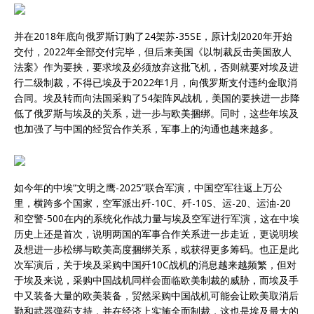
并在2018年底向俄罗斯订购了24架苏-35SE，原计划2020年开始
交付，2022年全部交付完毕，但后来美国《以制裁反击美国敌人
法案》作为要挟，要求埃及必须放弃这批飞机，否则就要对埃及进
行二级制裁，不得已埃及于2022年1月，向俄罗斯支付违约金取消
合同。埃及转而向法国采购了54架阵风战机，美国的要挟进一步降
低了俄罗斯与埃及的关系，进一步与欧美捆绑。同时，这些年埃及
也加强了与中国的经贸合作关系，军事上的沟通也越来越多。
如今年的中埃“文明之鹰-2025”联合军演，中国空军往返上万公
里，横跨多个国家，空军派出歼-10C、歼-10S、运-20、运油-20
和空警-500在内的系统化作战力量与埃及空军进行军演，这在中埃
历史上还是首次，说明两国的军事合作关系进一步走近，更说明埃
及想进一步松绑与欧美高度捆绑关系，或获得更多筹码。也正是此
次军演后，关于埃及采购中国歼10C战机的消息越来越频繁，但对
于埃及来说，采购中国战机同样会面临欧美制裁的威胁，而埃及手
中又装备大量的欧美装备，贸然采购中国战机可能会让欧美取消后
勤和武器弹药支持，并在经济上实施全面制裁，这也是埃及最大的