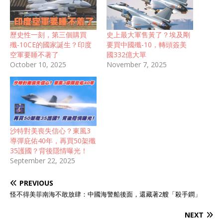
歷史性一刻，第三個購買
史上最大軍售黃了？埃及剛
殲-10CE的國家誕生？印度
要買中國殲-10，轉頭簽美
空軍要睡不著了
國332億大單
October 10, 2025
November 7, 2025
沙特對美喪失信心？東風3
導彈庇佑40年，再買50架殲
35護國？背後隱情曝光！
September 22, 2025
PREVIOUS
怪不得美菲南海不敢放肆：中國海警船後面，還藏著2艘「殺手鐧」
NEXT