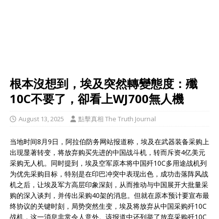
根本沒想到，埃及突然轉變態度：殲
10C不要了，卻看上WJ700無人機
August 13, 2025
點擊真相 The Truth Journal
当地时间8月9日，阿拉伯防务网站报道称，埃及在武器装备采购上
出现显著转变，将放弃购买先进的中国战斗机，转而斥资4亿美元
采购无人机。同时提到，埃及空军原本将中国歼10C多用途战机列
为优先采购目标，特别是在印巴冲突中表现出色，成功击落阵风战
机之后，让埃及军方高层印象深刻，从而推动与中国展开大批量采
购的深入谈判，并传出采购40架的消息。但就在原本预计要宣布最
终协议的关键时刻，局势突然生变，埃及将放弃从中国采购歼10C
战机，这一消息非常令人意外。该报道中还列举了放弃采购歼10C