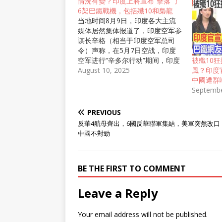
情況有變？印度上將宣布“擊落”了
6架巴鐵戰機，包括殲10和梟龍
当地时间8月9日，印度各大主流
媒体居然集体报道了，印度空军参
谋长辛格（相当于印度空军总司
令）声称，在5月7日空战，印度
空军进行“辛多尔行动”期间，印度
被殲10
空军使用俄罗斯制造的S-400防空
August 10, 2025
風？印度
导弹，“击落了”5架巴基斯坦空军
中國遭群
的战斗机和1架预警机，按照印度
Septembe
空军参谋长辛格的意思，在空中作
战的巴基斯坦空军歼-10CE和JF-
PREVIOUS
17枭龙（57空战中，只有歼-10CE
反華4航母齊出，6國反華聯軍集結，美軍突然改口
和JF-17枭龙升空），还有瑞典制
中國不對勁
造的萨博预警机，一共6架巴基斯
坦空军战机被“击落”。 英国路透社
在8月9日的报道截图 印度媒体关
BE THE FIRST TO COMMENT
于，印度空军总参谋长讲话，“击
落”巴基斯坦空军6架战机的报道截
图 同时印度空军参谋长辛格还“确
Leave a Reply
认”，在地面上的，巴基斯坦空军
的F-16和其他型号的预警机也被
Your email address will not be published.
印度空军发射的导弹（苏-30MKI