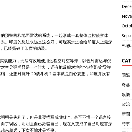
Dece
Nove
Octo
中的预警机和地面雷达站系统，一起形成一套整体监控侦察体
Sept
体系。印度的想法永远是这么好，可现实永远会给印度人上最深
Augu
现，已经撕破了印度的伪装。
CAT
备实战能力，无法有效地使用远程空对空导弹，以色列雷达与俄
对空导弹尚只是一个计划，还有把反舰对地的“布拉莫斯”导弹
础，还想对抗歼-20战斗机？基本就是痴心妄想，印度并没有
國際
奇趣
娛樂
政治
新聞
明明是失利了，但是非要描写成“胜利”，甚至不惜一个谣言接
引向了误区，明明是自己欺骗自己，现在又变成了自己对谎言深
時事
上越来越远，下次不输才是怪事。