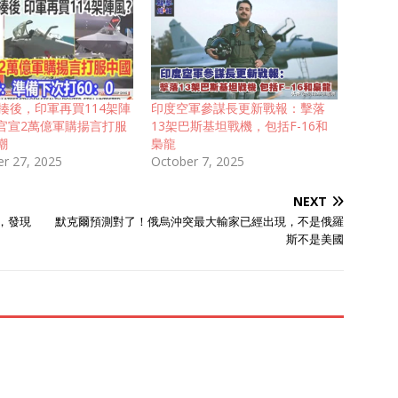
狂揍後，印軍再買114架陣
印度空軍參謀長更新戰報：擊落
官宣2萬億軍購揚言打服
13架巴斯基坦戰機，包括F-16和
嘲
梟龍
r 27, 2025
October 7, 2025
NEXT
，發現
默克爾預測對了！俄烏沖突最大輸家已經出現，不是俄羅
斯不是美國