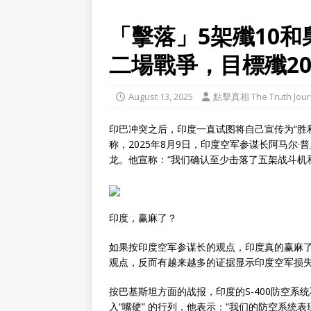
「擊落」5架殲10
二場戰爭，目標殲2
August 13, 2025
點擊真相 The Truth Jour
印巴冲突之后，印度一直试图将自己宣传为“胜
称，2025年8月9日，印度空军参谋长阿马尔·普
龙。他宣称：“我们确认至少击落了五架战斗机
印度，赢麻了？
如果按印度空军参谋长的观点，印度真的赢麻了
观点，反而有越来越多的证据显示印度空军损失
按巴基斯坦方面的战报，印度的S-400防空
入“嘴硬” 的行列，他表示：“我们的防空系统