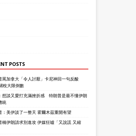
ENT POSTS
普罵加拿大「令人討厭」卡尼神回一句反酸
％關稅大限倒數
：想談又愛打充滿挫折感 特朗普是最不懂伊朗
總統
普：美伊談了一整天 霍爾木茲重開有望
普稱伊朗請求別進攻 伊媒狂噓「又說謊 又縮
」