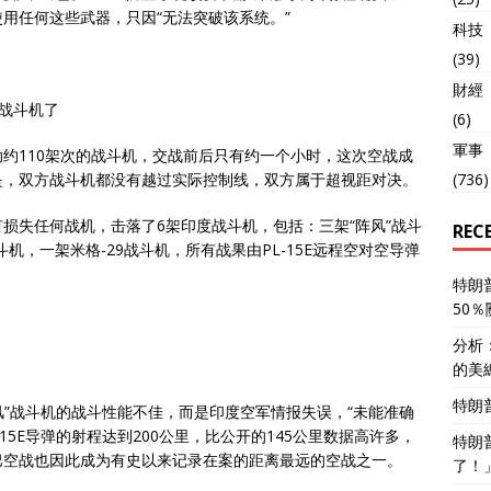
用任何这些武器，只因“无法突破该系统。”
科技
(39)
財經
多战斗机了
(6)
軍事
约110架次的战斗机，交战前后只有约一个小时，这次空战成
是，双方战斗机都没有越过实际控制线，双方属于超视距对决。
(736)
损失任何战机，击落了6架印度战斗机，包括：三架“阵风”战斗
REC
战斗机，一架米格-29战斗机，所有战果由PL-15E远程空对空导弹
特朗
50
分析
的美
特朗
风”战斗机的战斗性能不佳，而是印度空军情报失误，“未能准确
L-15E导弹的射程达到200公里，比公开的145公里数据高许多，
特朗
巴空战也因此成为有史以来记录在案的距离最远的空战之一。
了！