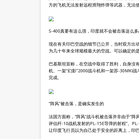
方的飞机无法发射远程滑翔炸弹等武器，无法使
S-400真要有这么强，印度就不会被击落这么
现在有关印巴空战的细节已公开，当时双方出动
为几十年来全球规模最大的空战。可以确定的
巴基斯坦宣称，在空战中取得了胜利，自身没有
机、一架“幻影”2000战斗机和一架苏-30MKI
完成。
“阵风”被击落，是确实发生的
法国方面称，“阵风”战斗机被击落并非由于“阵
评估歼-10战机发射的PL-15E导弹的射程”。P
让印度飞行员以为自己处于安全的距离上，印