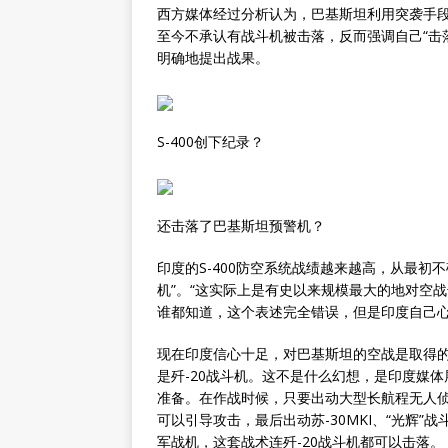
西方媒体经过分析认为，巴基斯坦利用突袭手段
至今不承认有战斗机被击落，反而强调自己“击
明确地提出战果。
S-400创下纪录？
还击落了巴基斯坦预警机？
印度的S-400防空系统战绩越来越高，从最初
机”。“这实际上是有史以来规模最大的地对空战
谁都知道，这个表述完全错误，但是印度自己心
现在印度信心十足，对巴基斯坦的空战是取得的
是歼-20战斗机。这不是什么幻想，是印度媒
准备。在作战时候，只要出动大型长航程无人
可以引导攻击，最后出动苏-30MKI、“光辉”
军战机，这套战术连歼-20战斗机都可以击落。