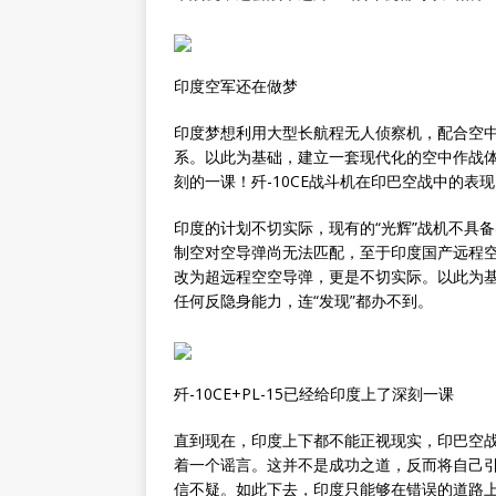
印度空军还在做梦
印度梦想利用大型长航程无人侦察机，配合空
系。以此为基础，建立一套现代化的空中作战
刻的一课！歼-10CE战斗机在印巴空战中的表
印度的计划不切实际，现有的“光辉”战机不具
制空对空导弹尚无法匹配，至于印度国产远程空
改为超远程空空导弹，更是不切实际。以此为基
任何反隐身能力，连“发现”都办不到。
歼-10CE+PL-15已经给印度上了深刻一课
直到现在，印度上下都不能正视现实，印巴空战
着一个谣言。这并不是成功之道，反而将自己
信不疑。如此下去，印度只能够在错误的道路