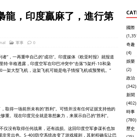
和梟龍，印度贏麻了，進行第
CAT
0
國際
(1,35
nal
軍事
0
奇趣
(4)
利者”，一再重申自己的“成功”。印度媒体《欧亚时报》就报道
娛樂
里特·辛格透露，印度空军在印巴冲突中“击落”5架歼-10和枭
(2)
和一架大型飞机，这架飞机可能是电子情报飞机或预警机。”
政治
(342)
新聞
(402)
，取得一场前所未有的“胜利”。可惜并没有任何证据支持他的
時事
惨重。现在印度完全就是靠想象力，来展示自己的“胜利”。
(780)
系统不仅没有取得任何战果，还有战损。这回印度空军参谋长也加
歷史
表现非常出色。S-400防空系统改变了游戏规则，其射程确实让巴
(25)