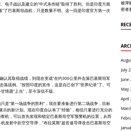
被彈
、电子战以及建立的“中式杀伤链”取得了胜利。但是印度方面
密者
落”了巴基斯坦战机，只是数量不明。这一回是印度官方第一次
REC
ARC
Augu
July 
不确认其取得战绩，到现在变成“在约300公里外击落巴基斯坦军
June
击落战例。”按照印度的宣传，这是自己创下“世界纪录”了。可
May 
甘情愿“上当”，至今深信不疑。
April
只是“第一场战争的胜利”，现在要准备进行第二场战争，目标
Marc
体展示的新计划。现在印度自认有了“经验”，相信只要进行充分的
侦察机，可以首先发现和锁定巴基斯坦空军预警机的位置，从而
Febr
战斗机发射中距空空导弹，“布拉莫斯”超音速导弹攻击巴基斯坦空
Janua