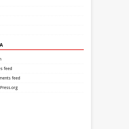
A
n
es feed
ents feed
Press.org