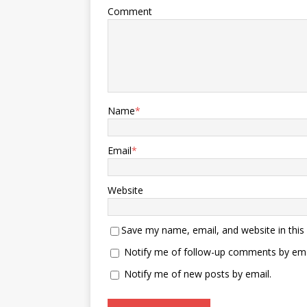
战斗机空射的布拉莫斯超音速导
Comment
弹）“摧毁”。印度空军参谋长辛格
声称：“俄罗斯制造的S-400防空导
弹，在约300公⾥的距离上，击落
了巴基斯坦空军6架战斗机”。“这
实际上是印度空军有史以来记录的
最大规模的空对空击落事件”。 印
度空军总参谋长居然替俄制S-400
Name
*
防空导弹，大肆宣传 印度空军参
谋长辛格还将俄罗斯制造的S-400
防空导弹，称为“改变游戏规则的
Email
*
武器”，他居然声称：“巴基斯坦空
军战斗机无法突破S-400防空导弹
系统”。“我们的防空系统干得非常
Website
出色。我们最近购买的S-400防空
系统是改变游戏规则的武器。由于
巴基斯坦空军无法突破S-400防空
Save my name, email, and website in this
导弹系统，所以巴基斯坦空军战斗
Notify me of follow-up comments by ema
机无法使用精确制导武器”。 印度
空军还袭击了巴基斯坦空军的的雅
Notify me of new posts by email.
各巴德和博拉里机库。在其中一个
机库进行维护的一些美国制造的F-