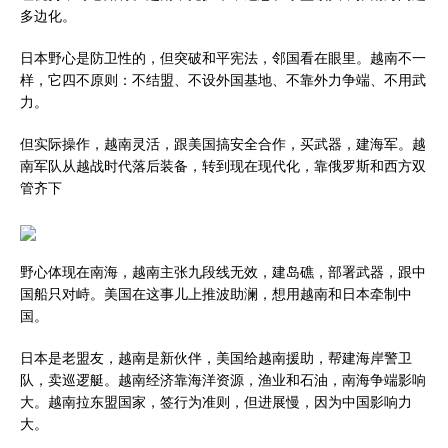
多边化。
日本野心是防卫性的，但突破和平宪法，邻国看在眼里。越南不一
样，它四不原则：不结盟、不设外国基地、不靠外力争端、不用武
力。
但实际操作，越南灵活，跟美国搞安全合作，买武器，建海军。越
南军队从越战时代落后装备，转到现在现代化，靠俄罗斯和西方双
管齐下
野心体现在南海，越南主张九段线无效，建岛礁，部署武器，跟中
国船只对峙。美国在这事儿上推波助澜，想用越南和日本牵制中
国。
日本是老盟友，越南是新伙伴，美国给越南援助，帮建海岸警卫
队，卖巡逻艇。越南经济靠海洋资源，渔业和石油，南海争端影响
大。越南拉东盟国家，签行为准则，但进展慢，因为中国影响力
大。