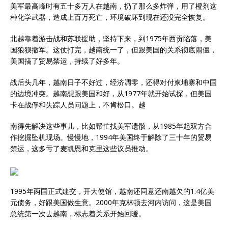
美军最高峰时有五十多万人在越南，扔了那么多炸弹，用了橙剂这
种化学武器，造成上百万死亡，环境破坏到现在还没完全恢复。
北越靠着游击战和苏联援助，坚持下来，到1975年西贡陷落，美
国狼狈撤军。这仗打完，越南统一了，但跟美国的关系彻底闹僵，
美国搞了贸易禁运，持续了好多年。
战后头几年，越南日子不好过，经济凋零，还得对付柬埔寨和中国
的边境冲突。越南想跟美国和好，从1977年就开始试探，但美国
卡在战俘和失踪人员问题上，不肯松口。越
南得先解决这些事儿，比如帮忙找美军遗骸，从1985年起双方合
作挖掘坠机现场。慢慢地，1994年美国终于解除了三十年的贸易
禁运，这多亏了麦凯恩和克里这些议员推动。
1995年两国正式建交，开大使馆，越南还同意还南越欠的1.4亿美
元债务，好跟美国做生意。2000年克林顿去河内访问，这是美国
总统第一次去越南，标志着关系开始回暖。