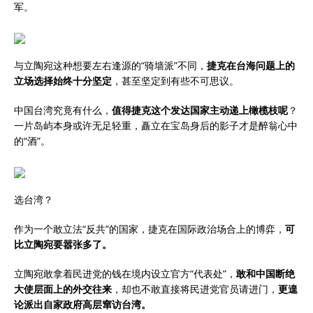
军。
与立陶宛这种想要左右逢源的“骑墙派”不同，
捷克在台海问题上的
立场选择始终十分坚定
，甚至坚定到有些不可思议。
中国台湾究竟有什么，
值得捷克这个发达国家主动递上橄榄枝呢
？
一片岛屿本身或许无足轻重，矗立在宝岛身后的影子才是醉翁心中
的“酒”。
选台湾？
作为一个敢立法“反共”的国家，捷克在国际政治场合上的博弈，
可
比立陶宛要嚣张多了。
立陶宛敢拿着民进党的钱在境内设立官方“代表处”，
敢和中国断绝
大使层面上的外交往来
，却也不敢直接将民进党官员请进门，
更遑
论派出自家政府高层窜访台湾。