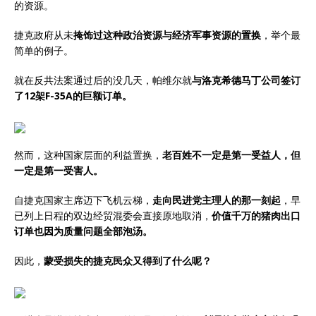
的资源。
捷克政府从未
掩饰过这种政治资源与经济军事资源的置换
，举个最
简单的例子。
就在反共法案通过后的没几天，帕维尔就
与洛克希德马丁公司签订
了12架F-35A的巨额订单。
然而，这种国家层面的利益置换，
老百姓不一定是第一受益人，但
一定是第一受害人。
自捷克国家主席迈下飞机云梯，
走向民进党主理人的那一刻起
，早
已列上日程的双边经贸混委会直接原地取消，
价值千万的猪肉出口
订单也因为质量问题全部泡汤。
因此，
蒙受损失的捷克民众又得到了什么呢？