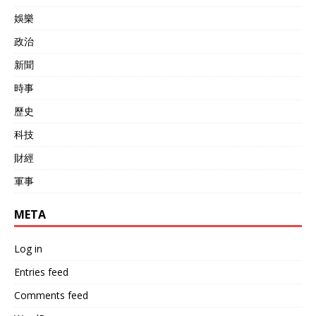
明对比的是，欧洲主流国家
得这些企业不得不面对破产
并未跟进帕维尔的激进行
的危机。 这一套经济制裁措
娛樂
动，反而在关键节点上选择
施下来，立宛陶的经济增长
政治
务实与低调。 中方的主动反
几乎停滞，大批企业倒闭，
制并不仅限于外交层面。据
失业率飙升，到2023年为
新聞
中国商务部最新数据，2025
止，立陶宛对华出口减少了
年前7个月中国对捷克直接
91%，整体经济下滑了
時事
投资合同额同比下降41%。
28%。 收入少了，老百姓自
歷史
多家中资企业暂停对捷克新
然对政府的政策开始不满，
项目投资。中国出境游平
因为企业经验困难，导致立
科技
台“携程”数据显示，2025年
宛陶的失业率不断飙升，老
財經
8月捷克旅游目的地预订量
百姓的生活质量严重下降，
同比下降96%，成为受影响
所以开始有立宛陶市民走上
軍事
最严重的申根国家之一。 多
街头，开始抗议政府的外交
重压力下的捷克抉择 捷克总
政策，要求恢复与中国的正
META
统府回应“帕维尔的行为属于
常关系。 而这还不是让给立
私人性质”，试图将高度政治
宛陶政府最难受的，最让立
化事件降格处理，但国际社
宛陶政府难受的是在欧盟中
Log in
会并未买账。欧盟内部多国
话语权较大的法国、德国也
政府明确表态“捷克应自行承
公开表示，不愿意跟立宛陶
Entries feed
担外交后果”，未有国家公开
一起对抗中国，这使得立宛
Comments feed
力挺帕维尔。欧盟委员会发
陶陷入了孤立无援的地步。
言人重申，欧盟支持一个中
台湾问题是中国的核心利益