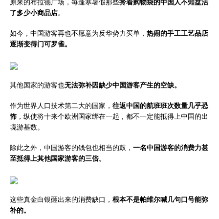
原来的布拉德广场，每逢寒暑假那些
拎着购物袋的中国人不知盘活
了多少小商品店
。
如今，中国游客再也不愿意为反华势力买单，
热闹的手工工艺品店
逐渐变得门可罗雀。
其他国家的游客也
无法弥补因缺少中国游客产生的空缺。
作为世界人口技术第二大的国家，
往返中国的航班班次数量几乎恐
怖
，纵使将十来个欧洲国家绑在一起，都不一定能抵得上中国的出
境游基数。
除此之外，中国游客的钱包也相当的鼓，
一名中国游客的消费力甚
至抵得上其他国家游客的三倍。
这些真金白银砸出来的消费缺口，
根本不是帕维尔喊几句口号能弥
补的。