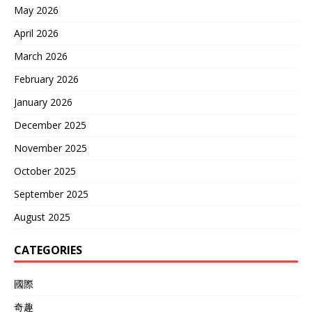
2025年7月捷克制造业失业
中方就将两国的外交关系降
May 2026
率同比上升1.5个百分点。斯
级，降至代办级。 但这显然
April 2026
柯达、泰塔、捷信等企业纷
没有让立宛陶意识到事情的
纷缩减本地工厂用工规模。
严重性，所以除了政治领域
March 2026
被外界普遍关注的还有国内
之外，中方也在经济领域进
政策分化。捷克工贸部、企
行了一系列的反制措施。 作
February 2026
业界多次呼吁恢复对华合
为全球第二大经济体，中国
January 2026
作，认为“政治冒险”不应以
市场对于立宛陶自然也有很
普通工人和企业利益为代
大的吸引力，在其作死之
December 2025
价。与之相对，政界高层在
前，立宛陶依赖中国市场出
选举压力下“逆风而行”。两
口大量的农产品、木材、激
November 2025
种声音背后，是捷克国内政
光设备等，但随着两国关系
October 2025
治、经济、社会三重割裂的
恶化，这些立宛陶的商品逐
现实。 中国在欧洲的影响力
渐消失。 在立宛陶频频对中
September 2025
持续上升。2025年5月，匈
方发起挑衅后，中方就暂停
August 2025
牙利总理欧尔班访华，签订
了进口陶宛的牛肉，并且也
多项投资与基建合作协议；
有意识的减少对立宛陶商品
塞尔维亚总统武契奇公开表
的采购，这就导致立陶宛的
CATEGORIES
示“不会在台湾、西藏等问题
农业和制造业面临前所未有
上挑战中国红线”；希腊、意
的困境。 尤其是那些依赖中
國際
大利等南欧国家积极参与“一
国市场的企业来说，一些订
带一路”项目。与捷克形成鲜
单被取消，生产线停产，使
奇趣