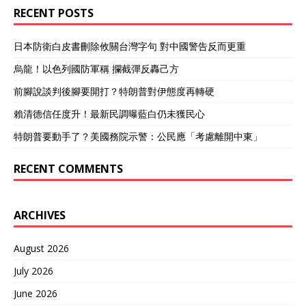
RECENT POSTS
约将军”，帕维尔长期担任北
己作死，主动破坏与中国的
约军事委员会主席，冷战阵
友好关系，那意味着它们从
营对抗思维根深蒂固。他把
此以后将不会在与中方达成
日本防衛白皮書刪除攸關台灣字句 對中國警告反而更重
对华强硬当作赢得国内右翼
任何的贸易合作。 除了这个
选民和西方盟友信任的重要
因素之外，立宛陶还想提升
烏龍！以色列國防軍稱 攔截彈反轟己方
筹码。2025年9月即将举行
自己在北约中的地位，虽然
前腳說談判後腳要開打？特朗普對伊態度再轉硬
捷克议会选举，帕维尔急需
它也属于北约成员昂国，但
通过外部强硬姿态拉抬声
却处于东欧地区的战略前
賴清德信任度升！最新民調曝藍白仍未獲民心
望。多项制度性“反华操
沿。 也就是说一旦俄罗斯和
特朗普要動手了？美國務院示警：公民應「考慮離開中東」
作”被密集推出：涉台、涉
欧洲国家交恶，那么立宛陶
藏、制度立法、城市外交多
必将遭殃，在这种情况下，
线并进，逐步将捷克推向中
立宛陶就必须要获得强大的
RECENT COMMENTS
欧地缘博弈的前台。 悬念与
军事力量。 但发展军事就得
后果 中捷关系的裂痕，远不
靠钱，而立宛陶的经济实力
止表面外交往来中断。捷克
在一众欧洲国家当中并不算
ARCHIVES
经济高度依赖对华出口，制
强，所以立宛陶就想用这种
造业、汽车、机床、旅游等
对中国敌对态度的方法，来
多条产业链深度嵌入中方市
获得美国更多的军事支持和
August 2026
场。2025年上半年，捷克对
军事援助。 自食恶果的立宛
July 2026
华出口的断崖式下跌，直接
陶 对于频频挑衅的立宛陶，
导致国内制造业就业压力陡
中方自然不会惯着，前面我
June 2026
增。据欧盟统计局数据，
们也说了，从2021年开始，