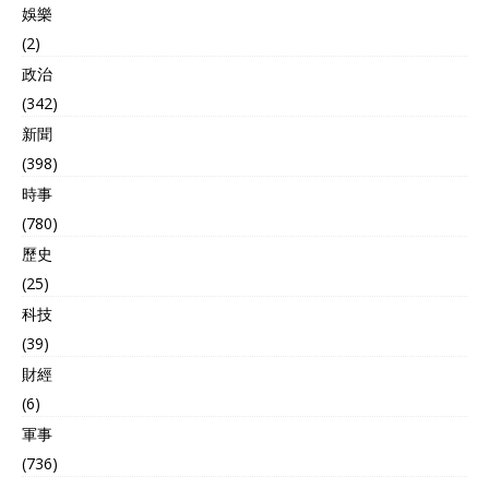
博弈的现实断面 法国《世界
接选择抱紧美国这条最粗的
娛樂
报》评论称，此次事件令捷
大腿，毕竟美国不仅是北约
(2)
克在欧洲“极度孤立”。德国
的老大，有时候还能影响欧
政治
外交系统私下建议本国企
盟的决策。 如果立宛陶紧跟
业“避免被卷入捷克的外交漩
美国的脚步，那它们将会在
(342)
涡”。美方反应更为冷淡，美
国际事务的处理当中迅速获
新聞
国国务院仅以一纸声明“关
得话语权，且影响力也会与
注”，未提及任何实质性援
日俱增。 另外这样做也符合
(398)
助。与此同时，美国企业加
立宛陶国内的政治环境，这
時事
速扩张在华业务，特斯拉宣
一点在很多西方国家都有类
(780)
布追加上海工厂投资，抢占
似现象，很多政客为了获得
捷克汽车零部件流失后的市
选民手中的选票，就会炒作
歷史
场份额。 中方“封杀令”只针
与中国有关的议题，煽动民
(25)
对帕维尔个人而非捷克整体
众情绪。 而通过抹黑中国、
科技
政府和人民。外交部发言人
煽动反华情绪，这些政客就
明确指出，此举意在表达对
能够在不知情的选民心中立
(39)
帕维尔严重损害中国主权行
下一个强硬派的人设，从而
財經
为的零容忍态度。对比立陶
使得自己的政治地位更加稳
宛事件，中方已不再采取被
固。 但是这种行为对于立宛
(6)
动反制，而是主动出手，维
陶自身的发展并不是好事，
軍事
护核心利益。 帕维尔的身份
毕竟中国作为世界第二大经
(736)
背景也让此次事件充满复杂
济体，每年与欧洲国家的合
性。作为捷克历史上首位“北
作十分频繁，现在立宛陶自