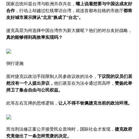
国家总统叫嚣台湾与欧洲共存共在，
嘴上说着想要与中国达成友好
合作
，行动上却越过红线窜访台湾，就连首都布拉格的市政厅
都将
友好城市展示牌从“北京”换成了“台北”。
捷克高层为何选择中国台湾作为新大腿呢？他们的对台友好战略，
真的能够得到高效率实现吗？
倒行逆施
面对捷克以政治手段限制人民参政议政的法令，
下议院的议员们居
然没有一个人提出异议，
他们甚至在为法令通过而高呼，
赞扬此举
捍卫了集会自由与公民权益。
此等左右互搏的思维逻辑，
让人不得不钦佩捷克当前的政治环境。
而当刑法修正案公开接受民众质询时，国际社会才发现，
捷克政府
究竟做出了一条怎样荒唐的决定。