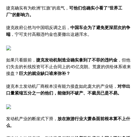
捷克确实有为欧洲“扛旗”的底气，
可他们也确实小看了“世界工
厂”的影响力。
捷克政府公然与中国唱反调之后，
中国车企为了避免更深层次的争
端
，宁可支付高额违约金也要撤出这趟浑水。
如果只看眼前，
捷克发动机制造业确实拿到了不菲的违约金
，但他
们失去的长线投资可不止合同上的45亿克朗。荒废的供给体系谁来
接盘？
巨大的就业缺口谁来弥补？
捷克本土发动机厂商根本没有能力接盘如此庞大的产业链，
对华出
口量紧缩五分之一的他们，能做到不破产、不裁员已是不易。
发动机产业的断崖式下滑，
放在旅游行业大萧条面前根本算不上什
么
。