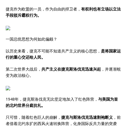
捷克作为欧盟的一员，作为自由的捍卫者，
有权利也有立场以立法
手段驳斥霸权行为。
一国总统思想为何如此偏颇？
以历史来看，捷克不可能不知道共产主义的核心思想，
是将国家运
行的重心交还给人民。
第二次世界大战后，
共产主义在捷克斯洛伐克迅速兴起
，并逐渐蜕
变为政治核心。
1948年，捷克斯洛伐克无比坚定地加入了红色阵营，
与美国为首
的北约世界分庭抗礼。
只可惜，随着红色巨人的崩解，
捷克与斯洛伐克迅速割袍断义
，前
者借着北约东扩的西风火速转换阵营，化身国际反共力量的突袭