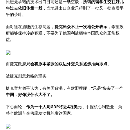
民进党承诺的技术出口目前还是一纸空谈
，所谓的留学生交往好几
年过去依旧体量一般
，当地进出口企业只得到了一批又一批资质平
平的茶叶。
面对迫在眉睫的生存问题，
捷克民众不止一次地公开表示
，希望政
府能够保持冷静客观，不要为了他国利益牺牲本国民众的正常权
益。
而捷克政府
只会将原本紧张的双边外交关系逐步推向冰点
。
被捷克刻意忽略的现实
捷克官方似乎认为，有美国背书，有欧盟撑腰，
“只是”失去了一个
中国，好像没什么大不了。
平心而论，
作为一个人均GDP将近4万美元
，手握核心制造业，为
整个欧洲车企供应发动机的发达国家。