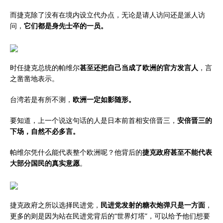
而捷克除了没有在境内设立代办点，无论是请人访问还是派人访
问，
它们都是身先士卒的一员。
时任捷克总统的帕维尔
甚至还把自己当成了欧洲的官方发言人
，言
之凿凿地表示。
台湾若是有所不测，
欧洲一定如影随形。
要知道，上一个说这句话的人是日本前首相安倍晋三，
安倍晋三的
下场，自然不必多言。
帕维尔凭什么能代表整个欧洲呢？他背后的
捷克政府甚至不能代表
大部分国民的真实意愿
。
捷克政府之所以选择民进党，
民进党发射的糖衣炮弹只是一方面
，
更多的则是因为站在民进党背后的“世界灯塔”，可以给予他们想要