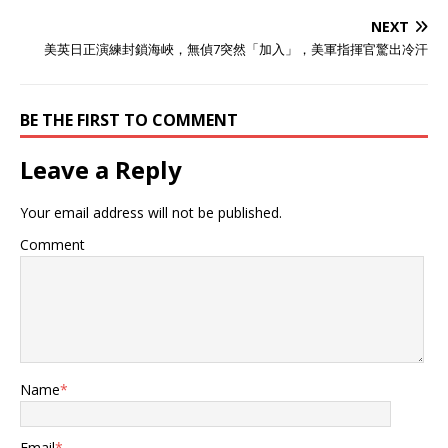
事就是欧洲有事”，并与台湾
事情，却比美国还要嚣张。
地区领导人通话。捷克对北
2021年，立陶宛政府允许台
NEXT
京与上海的友城关系也被解
湾在维尔纽斯设立所谓“台湾
美英日正演練封鎖海峽，無偵7突然「加入」，美軍指揮官驚出冷汗
除，“去共化”法案逐步推
代表处”，这无疑是对一个中
行，这些举动直接挑战中方
国原则的公然挑战。 所以在
核心利益红线。 2025年7月
事情发生之后，中国政府做
BE THE FIRST TO COMMENT
底，帕维尔结束日本访问
出了迅速的反应，将两国的
后，绕道印度达兰萨拉，与
外交关系降到代办级，并召
Leave a Reply
达赖喇嘛会面。达赖长期被
回了驻立陶宛的大使，也是
中方认定为分裂势力核心，
从那时开始，中国和立宛陶
这一行为被中国外交界视为
之间的关系就开始出现严重
Your email address will not be published.
赤裸挑衅。外交部多次警告
裂痕。 值得注意的是，虽然
未果，最终做出断交式决
中方传达了中国捍卫主权和
Comment
策。 捷克总统府随即以两句
领土完整的决心，可立宛陶
话回应：“帕维尔的行为完全
并没有收手，反而在之后不
属于私人性质，目前中捷高
断对中方挑衅。 2024年年
层之间并无直接沟通，因此
底，立陶宛以所谓的“违反外
这一举动并未改变目前情
交规范”为由，驱逐了三名中
况。”这样的表态明显试图淡
国外交人员，并要求他们在
化事态，回避对事件的政治
一周内离境。 当时立宛陶给
Name
*
责任。 贸易数据骤变与现实
出的理由是，中国商船切断
冲击 2025年上半年，捷克
了波罗的海电缆，但让立宛
对华出口同比下滑19%，汽
陶拿出证据时，他们又支支
Email
*