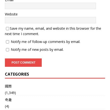
车零部件出口跌幅达37%，
吾吾，拿不出实质证据。 要
机床设备出口下滑42%。斯
知道在正常的外交关系中，
柯达汽车在华合资工厂产量
如此轻易地驱逐外交官是严
Website
缩减2.3万辆。大众集团随即
重违反国际外交共识的行
削减对捷克供应商订单，捷
为，所以国际社会普遍认为
Save my name, email, and website in this browser for the
克工业联合会主席公开批评
立宛陶就是在挑衅中国。 到
政府外交政策“让企业买
了2025年5月，中国驻立陶
next time I comment.
单”。 旅游业损失同样惨
宛最后一名外交官在出境办
Notify me of follow-up comments by email.
烈。2025年上半年中国赴捷
事，但在返回途中却被立陶
游客仅2.1万人，同比暴跌
宛当局以“证件过期”为由拒
Notify me of new posts by email.
93%，旅游收入大幅缩水。
绝入境。 也就是说，立宛陶
布拉格等城市酒店、餐饮、
境内再也没有一位中国外交
交通行业普遍反映经营压力
官，而这也代表着中立关系
剧增。 8月上旬，第八届中
完全断裂，中立双方从此之
国国际进口博览会推介会在
后再也不会进行外交交流。
CATEGORIES
布拉格如期举行。130多家
立宛陶之所以敢频繁的在坟
捷克企业积极参展，捷克工
头上蹦迪，最主要的原因还
國際
贸部官员公开表示“进博会是
是因为利益，他们的政客心
深化对华合作的重要渠道”。
里非常清楚，立宛陶就是欧
(1,349)
政界与企业界态度分化，经
洲的一个小国，想要拥有话
奇趣
济界对失去中国市场的担忧
语权，背后必须有大佬撑
(4)
愈发明显。 外交风暴与大国
腰。 那既然如此，立宛陶直