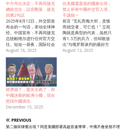
中方作出決定，不再同捷克
比美國還囂張的國家出現，
總統交往，話音剛落，捷克
禁止所有中國外交官入境，
回應2句話
不讓統一
2025年8月12日，外交部发
前言 “无礼而侮大邻，贪愎
布会的一句话，牵动全球神
而拙交者，可亡也！” 立宛
经。中国宣布：不再同捷克
陶就是典型的代表，虽然只
总统帕维尔进行任何官方交
有1..5万的兵力，但却敢放
往。短短一昼夜，国际社会
出“与俄罗斯谈判的最好方
气氛骤然紧张。 冷战阴影下
August 16, 2025
法，就是把枪放到桌子上”的
August 12, 2025
的裂痕 捷克曾是中国在中东
大话。 对于中国，立宛陶的
欧地区最早建立友好往来的
态度更加嚣张，不仅将我国
国家之一。数据显示，2019
外交人员列为“不受欢迎的
年中国赴捷克游客高达32万
人”，要求限期离境，甚至还
人次，为捷克旅游业贡献超
呼吁欧盟用“武力语言”与中
过120亿克朗。随着“一带一
国对话。 那么立宛陶到底从
經濟崩了，盟友全跑了，和
路”合作推进，中捷经贸额连
哪来的底气这样嚣张？对于
中國決裂的歐洲小國，現在
年攀升，中国成为捷克在欧
立宛陶的屡次挑衅，中国又
想找中國填坑
盟外最大贸易伙伴。然而，
是怎样应对的？ “嚣张”的立
December 15, 2025
2021年起，捷克高层对华政
宛陶 立陶宛是一个位于波罗
策发生根本转变，涉台、涉
的海沿岸的小国，国土面积
PREVIOUS
藏言行频发。2023年，帕维
只有6万多平方公里，还没
尔上任后，公开宣称“台湾有
我们一个省大，可做出来的
第二個菲律賓出現？同意美國部署高超音速導彈，中俄不會坐視不理