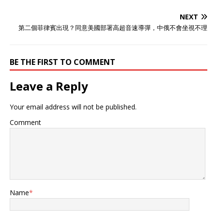
呢，事后找借口说舰上电子
始终无果，最后解放军直接
海图的开关没开，导致没显
对日本“凉月”号进行炮击警
NEXT
示边界线，纯属操作失误。
告，迫使其改变航道。 按照
第二個菲律賓出現？同意美國部署高超音速導彈，中俄不會坐視不理
可谁信啊，这么先进的军
日媒的说法，解放军一连打
舰，定位系统一大堆，偏偏
了两发炮弹，在“凉月”号进
就这时候出岔子？ 凉月号这
入我国领海前发射了一发警
BE THE FIRST TO COMMENT
艘船不是什么老古董，它是
告炮弹，随后在它越过领海
秋月级驱逐舰的第三艘，
后，解放军又发射了另一发
Leave a Reply
2014年3月才服役，由三菱
炮弹。另外，日媒也对“凉
重工长崎厂造的。标准排水
月”号擅闯我国领海的原因，
量5000吨，满载6800吨，
进行了解释，称当时“凉
Your email address will not be published.
装备齐全，反潜防空样样
月”号上有一个开关未开，电
行。舰上有OQQ-22舰艏声
子导航图未显示公海与他国
Comment
纳、OQR-3拖曳阵列声纳，
领海的分界线，这才导致“凉
还能发射07式反潜导弹和鱼
月”号“不小心”驶入中国领
雷防御系统。防空方面，有
海，并且事发前中日双方也
FCS-3A作战系统、X波段相
未使用防务热线沟通。但事
控阵雷达、127毫米Mk45舰
实真的是这样吗？要知
炮、两座密集阵近防炮、32
道，“凉月”号出现在事发海
单元MK41垂直发射器，能
域的目的，就是为了监视解
Name
*
装阿斯洛克反潜导弹和
放军的联合军演。说白了，
ESSM舰空导弹。 四台
它就是冲着我国来的。在这