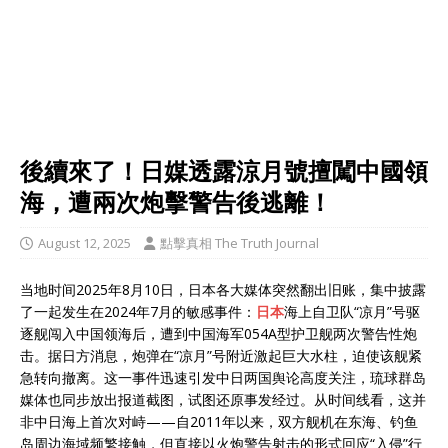
後續來了！日媒透露涼月號擅闖中國領
海，遭兩次炮擊警告後逃離！
August 12, 2025
點擊真相 The Truth Journal
当地时间2025年8月10日，日本各大媒体突然翻出旧账，集中披露
了一起发生在2024年7月的敏感事件：
日本
海上自卫队“凉月”号驱
逐舰闯入中国领海后，遭到中国海军054A型护卫舰两次警告性炮
击。据日方消息，炮弹在“凉月”号附近激起巨大水柱，迫使该舰紧
急转向撤离。这一事件迅速引发中日两国舆论高度关注，琉球群岛
媒体也同步放出报道截图，试图还原事发经过。从时间线看，这并
非中日海上首次对峙——自2011年以来，双方舰机在东海、钓鱼
岛周边海域频繁接触，但直接以火炮警告射击的形式回应“入侵”行