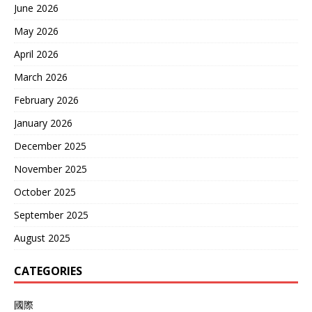
June 2026
林剑重申立场，说中方依法
处置，外国军舰进领海必须
May 2026
批准。日媒报道中提到，炮
April 2026
击是罕见举动，显示中国维
护主权的决心越来越强。日
March 2026
本高层不敢多吭声，怕舆论
发酵影响中日关系。 东海这
February 2026
块地方，本来就敏感，日本
January 2026
总想强化存在感，跟美国联
手搞联合演练，试图封锁第
December 2025
一岛链。可中国海军实力今
非昔比，054A护卫舰和
November 2025
052D驱逐舰巡逻常态化，
October 2025
130毫米舰炮射击精准，能
快速响应。凉月号事件后，
September 2025
日本强化了导航培训，边界
显示强制开启，但东海活动
August 2025
没停，2025年8月2日，又有
中国海军舰艇通过宫古海
CATEGORIES
峡，日本自卫队照样监视。
国际上，这事引发关注，有
國際
人分析中日海上摩擦加剧，