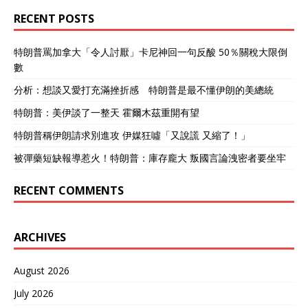
断，两炮警告没造成损伤，
年来，日本国内军国主义势
RECENT POSTS
但明确告诉对方，别再乱
力抬头明显，想“修宪”，谋
来。根据国际法和中国法
求所谓“军事正常化”，而渲
律，外国军舰无害通过也得
染所谓“中国威胁”，就给了
特朗普罵加拿大「令人討厭」卡尼神回一句反酸 50％關稅大限倒
遵守规定，没批准就别进。
日本一个发展自身军事力量
數
日方借口站不住脚，电子海
的“合理借口”。另外，随着
图是核心导航设备，能实时
美国政府正在大力推动所
分析：想談又愛打充滿挫折感 特朗普是最不懂伊朗的美總統
显示边界、航线，还联动
谓“印太战略”，而日本早就
特朗普：美伊談了一整天 霍爾木茲重開有望
GPS和AIS系统，军舰执行任
冲在了第一线，日媒这次“冷
务时怎么会忘开开关？这分
饭热炒”，不排除也是在配合
特朗普稱伊朗請求別進攻 伊媒狂噓「又說謊 又縮了！」
明是故意为之，想看看中国
美国行事。
海军的反应。 高畑康弘这
被彈藥短缺報導惹火！特朗普：庫存龐大 叛國言論洩密者要坐牢
人，从基层军官干起，积累
了不少经验，参与过反潜演
RECENT COMMENTS
练和东海巡航，2020年后当
过副舰长，负责指挥导弹发
射和声纳操作。可接任舰长
ARCHIVES
后，就出这么大纰漏，他的
军旅生涯直接断送，再没公
开记录显示后续职位。日本
August 2026
海上自卫队内部惩处不止他
July 2026
一人，但没公布细节。事件
曝光后，中国外交部发言人