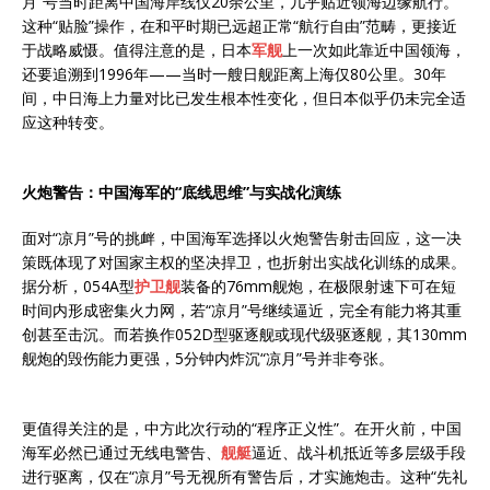
月”号当时距离中国海岸线仅20余公里，几乎贴近领海边缘航行。
这种“贴脸”操作，在和平时期已远超正常“航行自由”范畴，更接近
于战略威慑。值得注意的是，日本
军舰
上一次如此靠近中国领海，
还要追溯到1996年——当时一艘日舰距离上海仅80公里。30年
间，中日海上力量对比已发生根本性变化，但日本似乎仍未完全适
应这种转变。
火炮警告：中国海军的“底线思维”与实战化演练
面对“凉月”号的挑衅，中国海军选择以火炮警告射击回应，这一决
策既体现了对国家主权的坚决捍卫，也折射出实战化训练的成果。
据分析，054A型
护卫舰
装备的76mm舰炮，在极限射速下可在短
时间内形成密集火力网，若“凉月”号继续逼近，完全有能力将其重
创甚至击沉。而若换作052D型驱逐舰或现代级驱逐舰，其130mm
舰炮的毁伤能力更强，5分钟内炸沉“凉月”号并非夸张。
更值得关注的是，中方此次行动的“程序正义性”。在开火前，中国
海军必然已通过无线电警告、
舰艇
逼近、战斗机抵近等多层级手段
进行驱离，仅在“凉月”号无视所有警告后，才实施炮击。这种“先礼