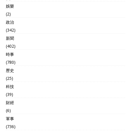
就是违法。日方承诺彻查，
别提到解放军炮击警告呢？
娛樂
可他们内部调查拖了一个
显然，日本政府又开始动歪
(2)
月，9月23日才正式宣布舰
脑筋了。 就在日媒“翻旧
政治
长被换。整个过程，日本媒
账”之前，有消息就指出，美
体起初只提误入领海，没说
国与日本将在下个月的11号
(342)
炮击细节，直到2025年8月
至25号举行一场大约有1.4
新聞
10日，日本共同社才从消息
万名军人参加的规模最大的
人士那儿挖出炮击的事，报
联合演习，地点就在日本九
(402)
道一出，日本网民炸锅了，
州、北海道和冲绳岛。不仅
時事
有人破防，有人质疑自卫队
如此，日本还考虑在冲绳县
(780)
水平。 这事本质上反映出日
石垣岛基地部署美国新型的
本在东海的野心，他们近年
地对舰导弹系统，同时在熊
歷史
来加强海上力量，频繁派舰
本部署12式地对舰远程导
(25)
艇在周边海域转悠，美其名
弹，日本这款国产的改进型
科技
曰监视，其实就是试探底
12式地对舰导弹，射程已经
线。凉月号不是个例，日本
达到1000公里以上。外界普
(39)
海上自卫队老干这种事，钓
遍认为，日本这么做的目的
財經
鱼岛附近的中国渔船常被他
就是为了“加强对中国的威
们骚扰。 2024年9月，日本
慑”。 在这样的背景下，日
(6)
防卫大臣木原稔在国会上承
媒炒作解放军炮击警告“凉
軍事
认撤换舰长，但还是咬定是
月”号这件事，不排除就是借
(736)
无意。中国海军的回应很果
机渲染所谓“中国威胁”。近