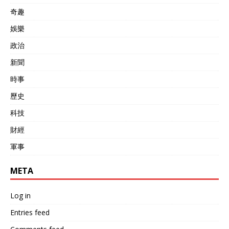
日本试图借此拉美国下水，
奇趣
但美国没大动作。 这件大
事，日本捂了一年，暴露了
娛樂
他们的心虚。凉月号舰长高
政治
畑康弘下台，成了替罪羊，
日本政府用操作失误搪塞，
新聞
可谁都知道，背后是蓄意侦
察。中国海军两次炮击，是
時事
对侵犯主权的正当反制，维
歷史
护了海洋权益。日方如果真
想避免类似事，就该管好自
科技
家舰艇，别总在边界线上玩
火。否则，下次可不只是警
財經
告那么简单。 日本海上自卫
軍事
队近年来扩军，秋月级驱逐
舰就是典型，凉月号的反潜
能力突出，能对付水下威
META
胁，防空系统覆盖区域广。
可在东海这种复杂水域，单
Log in
舰行动风险大，这次闯入暴
露了指挥链问题。高畑康弘
Entries feed
的撤职，是日本内部问责机