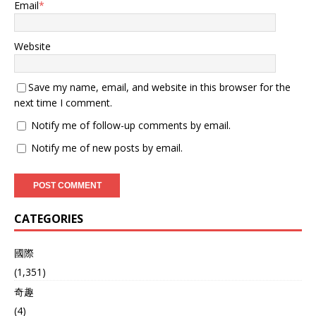
SM1C燃气轮机，总功率
种情况下，他们行事势必会
Email
*
64000马力，航速30节，舰
更加谨慎，出现“开关未
员200人。隶属第四护卫队
开”这样的事，显然很难
群第八护卫队，主要干舰队
用“失误”来解释。从某种程
Website
反潜和区域防空的任务。那
度上看，不排除“凉月”号就
天它接到命令，是去监视中
是有意为之，妄图以此来试
Save my name, email, and website in this browser for the
国海军在东海的演习，中国
探我国的“底线”，如果我国
海军当时正在进行实弹射
反应在他们的承受范围之
next time I comment.
击，浙江海事局提前两天就
内，有了一次势必会有第二
Notify me of follow-up comments by email.
发了禁航警告，坐标清清楚
次。只是最后的结果是他们
楚，禁止任何船只进入。可
没想到的，解放军会直接对
Notify me of new posts by email.
凉月号偏偏不听劝，硬要靠
他们开炮。 说到这里，需要
近。 日方事发后没马上公
指出的一点是，去年在事发
开，五天后就撤了舰长高畑
后中日两国官方及媒体在报
康弘的职，这家伙上任才两
道这件事情的时候，都没有
个月，2024年5月刚接手。
提及解放军对“凉月”号进行
CATEGORIES
撤职原因是调查显示舰长失
炮击的事，日本方面在事后
职，没正确识别位置。日本
的调查结果中也明确承认“凉
國際
通过非正式渠道跟中方通
月”号确实犯下了严重错误，
报，说是技术失误，还保证
并且将涉事舰长给免职了。
(1,351)
不再发生。中国外交部当时
但现在一年时间都过了，为
奇趣
就严正交涉，强调外国军舰
什么日媒又主动对外透露这
(4)
进中国领海必须批准，没批
件事的相关细节，并且还特