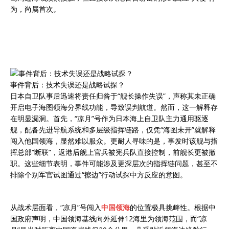
为，尚属首次。
事件背后：技术失误还是战略试探？
日本自卫队事后迅速将责任归咎于“舰长操作失误”，声称其未正确
开启电子海图领海分界线功能，导致误判航道。然而，这一解释存
在明显漏洞。首先，“凉月”号作为日本海上自卫队主力通用驱逐
舰，配备先进导航系统和多层级指挥链路，仅凭“海图未开”就解释
闯入他国领海，显然难以服众。更耐人寻味的是，事发时该舰与指
挥总部“断联”，返港后舰上官兵被宪兵队直接控制，前舰长更被撤
职。这些细节表明，事件可能涉及更深层次的指挥链问题，甚至不
排除个别军官试图通过“擦边”行动试探中方反应的意图。
从战术层面看，“凉月”号闯入
中国领海
的位置极具挑衅性。根据中
国政府声明，中国领海基线向外延伸12海里为领海范围，而“凉