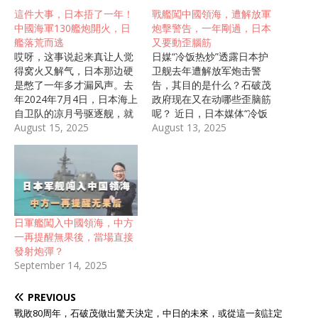
這件大事，日本捂了一年！
戰艦闖中國領海，遭解放軍
中國海軍130艦炮開火，日
炮擊警告，一年剛過，日本
艦落荒而逃
又要動歪腦筋
哎呀，这事说起来真让人觉
日媒“冷饭热炒”透露日本护
得窝火又解气，日本那边硬
卫舰去年遭解放军炮击警
是憋了一年多才漏风声。去
告，其目的是什么？石破茂
年2024年7月4日，日本海上
政府现在又在动哪些歪脑筋
自卫队的凉月号驱逐舰，就
呢？ 近日，日本媒体“冷饭
这么堂而皇之地闯进中国浙
August 15, 2025
热炒”，主动向外界透露去年
August 13, 2025
江省附近的海域，那可是咱
日本海上自卫队护卫舰“凉
们的领海啊，离海岸线才22
月”号擅闯我国领海，并遭到
公里左右。它在那儿晃荡了
解放军炮击警告一事。根据
足足20分钟，中国海军发现
当时相关媒体的报道，去年
后，先是通过无线电反复警
7月4号，解放军正在东海举
告，好几次都没用，最后直
行联合军演的时候，“凉
日軍艦闖入中國領海，中方
接用130毫米舰炮开了两炮
月”号接到指令试图在公海监
一再提醒無果後，當場直接
警告。 第一炮是在日舰快要
视解放军的军演情况，但后
發射炮彈？
越界前打的，第二炮是它已
来不知道怎么回事“凉月”号
September 14, 2025
经进去后又补的。炮弹没直
竟然直接到了中国浙江沿海
接砸船上，就落在旁边炸起
离岸22公里的海域，并航行
PREVIOUS
水柱，凉月号一看不对劲，
约20分钟。当时，解放军多
赶紧掉头跑了。日本那边
次敦促“凉月”号改变航向但
戰敗80周年，石破茂做出驚天決定，中日的未來，或從這一刻註定