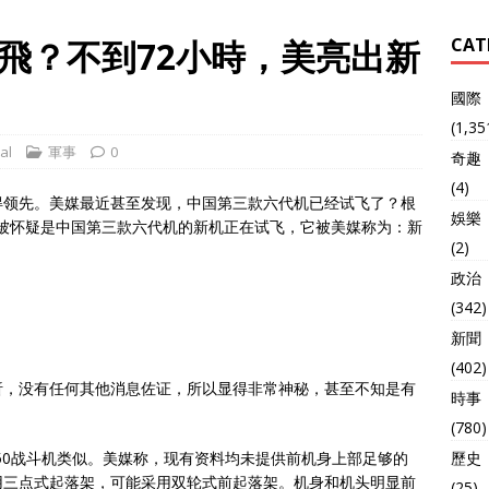
飛？不到72小時，美亮出新
CAT
國際
(1,35
al
軍事
0
奇趣
(4)
得领先。美媒最近甚至发现，中国第三款六代机已经试飞了？根
娛樂
道，被怀疑是中国第三款六代机的新机正在试飞，它被美媒称为：新
(2)
政治
(342)
新聞
(402)
析，没有任何其他消息佐证，所以显得非常神秘，甚至不知是有
時事
(780)
50战斗机类似。美媒称，现有资料均未提供前机身上部足够的
歷史
用三点式起落架，可能采用双轮式前起落架。机身和机头明显前
(25)