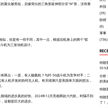
的翼尖被剪短，后缘突出的三角形延伸部分呈“W”形，没有垂
科技
(39)
財經
(6)
軍事
机相似，但是有一些不同；其中一点，根据后机身上的两个“驼
(736)
战斗机为三发动机设计。
REC
特朗
50
有两点：一是，有人舰载机？与歼-50战斗机为竞争对手；二
分析
六代有人机开发的协同无人机。有关猜测只是美国单方面的想法，
的美
明。
特朗
领域的进步真的好快。2024年12月亮相两款六代机，时隔不到
特朗
事，这都是巨大的进步。
了！