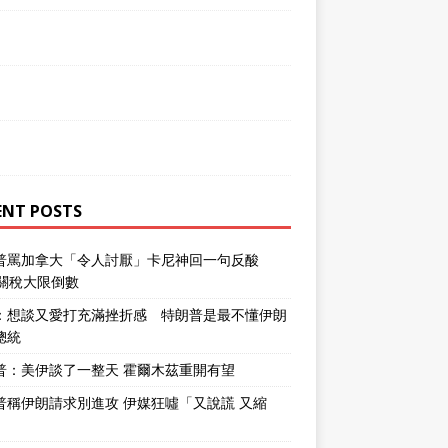
ENT POSTS
普罵加拿大「令人討厭」卡尼神回一句反酸
％關稅大限倒數
：想談又愛打充滿挫折感 特朗普是最不懂伊朗
總統
普：美伊談了一整天 霍爾木茲重開有望
普稱伊朗請求別進攻 伊媒狂噓「又說謊 又縮
」