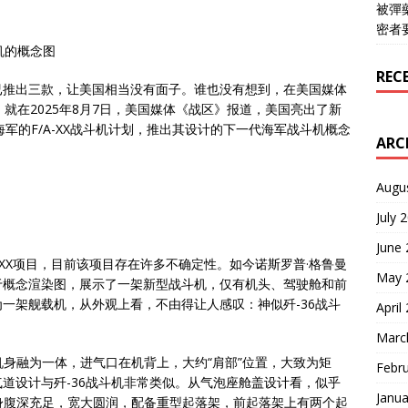
被彈
密者
机的概念图
REC
已推出三款，让美国相当没有面子。谁也没有想到，在美国媒体
就在2025年8月7日，美国媒体《战区》报道，美国亮出了新
军的F/A-XX战斗机计划，推出其设计的下一代海军战斗机概念
ARC
Augu
July 
June
A-XX项目，目前该项目存在许多不确定性。如今诺斯罗普·格鲁曼
May 
于概念渲染图，展示了一架新型战斗机，仅有机头、驾驶舱和前
一架舰载机，从外观上看，不由得让人感叹：神似歼-36战斗
April
Marc
与机身融为一体，进气口在机背上，大约“肩部”位置，大致为矩
Febr
道设计与歼-36战斗机非常类似。从气泡座舱盖设计看，似乎
Janua
机身腹深充足，宽大圆润，配备重型起落架，前起落架上有两个起