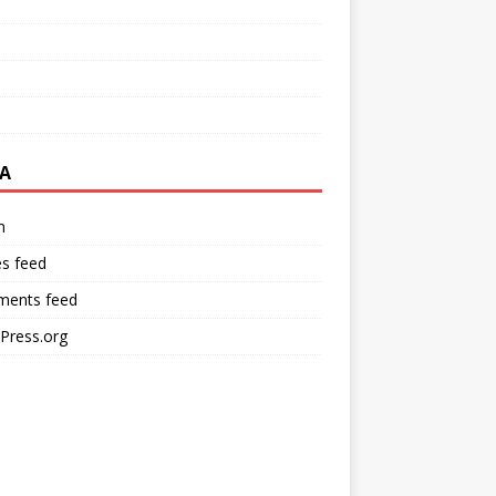
A
n
es feed
ents feed
Press.org