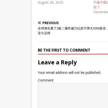
在大约一周之前，国内的一些社媒
August 20, 2025
不敵中國
平台上曾经流传过一组神秘照片，
着了
照片的主角是一种采用无尾布局的
December
隐身飞机，据说是由贵为“国防七
子”之一的西工大某科研团队搞出
PREVIOUS
来的技术验证机。因为这款飞机的
全球僅生產了2枚！爆炸威力比原子彈大3000多倍
许多特征都和去年末被曝光的成飞
至今忌憚
歼-36、沈飞歼-50两款飞机十分相
似，所以就有分析认为，这搞不好
就是中国在搞的第3款6代机，有
BE THE FIRST TO COMMENT
可能就是传说中给歼-36和歼-50打
辅助的“无人僚机”。 过了几天之
后，这款神秘的无尾隐身无人机
Leave a Reply
（简称西六）的有关信息传播到了
国外，并引起了很多外国军事爱好
Your email address will not be published.
者的高度关注，这其中就包括向来
都喜欢拿着显微镜观察中国科技发
Comment
展动态的日本军事爱好者。油管上
有个昵称@魔理沙的战斗机的日本
军事博主，还为这款飞机专门制作
了一期视频节目。 这个视频原本
旨在探讨世界范围内的6代机“去垂