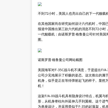
不到72小时，美国人也亮出自己的下一代舰载
在其他国家尚在研究如何设计六代机时，中国
报道中国推出第三款六代机的消息不到72小时，
一代舰载机：由诺斯罗普·格鲁曼公司针对美国海
图。
诺斯罗普·格鲁曼公司网站截图
美国海军对F-35C战斗机不满意，于是提出F/
公司少见地展示了积极的姿态。这次推出的属
机身，似乎是正在等待弹射起飞的样子。显然为
机！
这架F/A-XX战斗机具有隐身设计特点，机翼
形，从机身脊柱向外延伸几乎到翼根。这个进气
为单座设计，并采用类似于F-35的起落架，