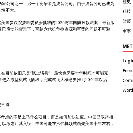
歷史
目的两家公司之一，另一个竞争者是波音公司。由于波音公司已成为
可能性不大。
科技
財經
虽然美国参议院拨款委员会批准的2026财年国防拨款法案，最新版
47项目已启动的背景下，两款六代机争抢资源和军费的问题不可避
軍事
MET
Log i
Entri
但是在目前依旧只是“纸上谈兵”，最快也需要十年时间才可能完
多进入原型机试飞阶段，完成试飞大概念要推到2040年以后。
Comm
Word
进气道
要考虑的不是上马什么项目，而是如何加快进度。中国已取得相
就可以考虑让其入役。中国可能在六代机领域领先美国十年左右，