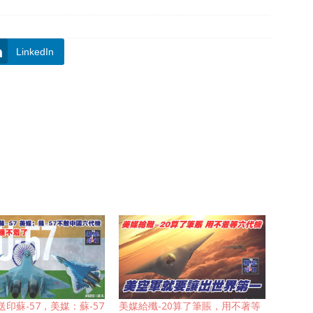
LinkedIn
印蘇-57，美媒：蘇-57
美媒給殲-20算了筆賬，用不著等