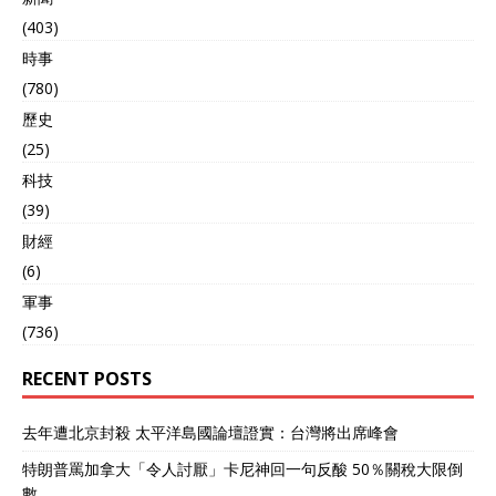
(403)
時事
(780)
歷史
(25)
科技
(39)
財經
(6)
軍事
(736)
RECENT POSTS
去年遭北京封殺 太平洋島國論壇證實：台灣將出席峰會
特朗普罵加拿大「令人討厭」卡尼神回一句反酸 50％關稅大限倒
數