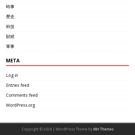
時事
歷史
科技
財經
軍事
META
Log in
Entries feed
Comments feed
WordPress.org
Copyright © 2026 | WordPress Theme by
MH Themes