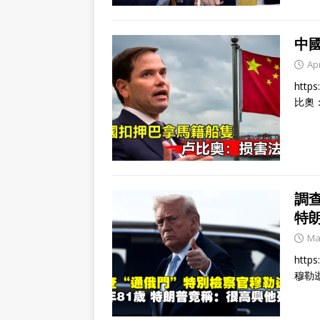
中
Apr
http
比奧
調
特
Ma
http
穆勒逝