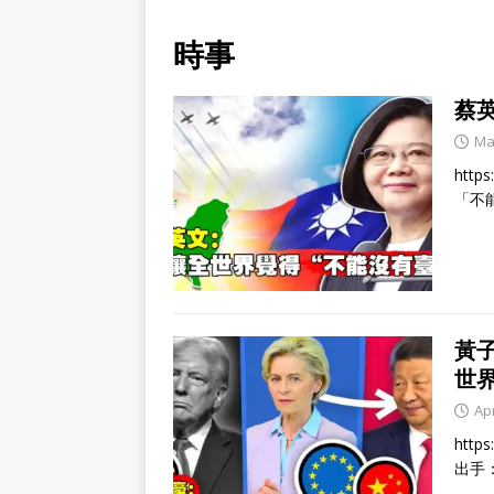
時事
蔡
Ma
http
「不
黃
世
Apr
http
出手