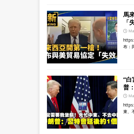
馬
「
Ma
http
布：
“
普
Ma
http
東、