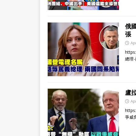
俄
張
Apr
http
總理
盧
Apr
http
爭威