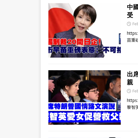
中
受
Fe
http
苗重
出
親
Fe
http
黎智