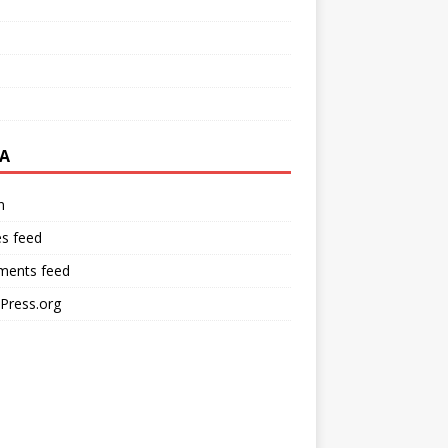
A
n
es feed
ents feed
Press.org