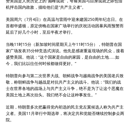
赞美国是人类历史上的“巅峰成就”，夸耀美国与自身成就之际也借
机抨击国内政敌，描绘他们是“共产主义者”。
美国周六（7月4日）在高温与雷雨中迎来建国250周年纪念日。在
首都华盛顿，原定傍晚在国家广场举行的庆祝活动因暴风雨预警而
延后了好几个小时，至后半夜才举行。
当晚11时15分（新加坡时间星期天上午11时15分），特朗普在国
家广场发表35分钟竞选式演说。他先是感谢重返现场的民众，接着
盛赞美国。他说：“这个国家是自由的家园，是自由的土地……如
今，我们比以往任何时候都做得更好。”
特朗普向参与第二次世界大战、朝鲜战争与越南战争的美国老兵致
敬，称朝鲜战争与越战是对抗共产主义的战斗。他说：“我们的战
士在世界各地的战场上与共产主义斗争，绝不是为了让这个恶魔在
美国土地上再次抬头。我们绝不会让这种事发生。”
近期，特朗普多次把赢得党内初选的民主党左翼候选人称为共产主
义者。美国11月举行中期选举，将决定共和党能否继续控制参众两
院。