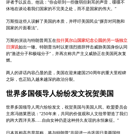
评者予以反击。他说：“你会听到一些微弱但刺耳的声音，喋喋不
休地在谈论着我们国家的不完美之处，而不是国家的伟大。”
万斯指这些人误解了美国的本质，并呼吁美国民众“摒弃对同胞和
国家的片面看法”。
万斯的演说与特朗普周五在
拉什莫尔山国家纪念公园的另一场独立
日演说
如出一辙。特朗普当时以更强烈措辞抨击威胁美国身份认同
的“激进分子和极端分子”，并再次称共产主义威胁正在美国死灰复
燃。
两人的讲话内容凸显的是，美国在迎来建国250周年的重大里程碑
之际，也正陷入越来越深的政治分裂。
世界多国领导人纷纷发文祝贺美国
世界多国领导人周六纷纷发文，祝贺美国与美国人民。欧盟委员会
主席冯德莱恩说：“250年来，共同的价值观和人文纽带塑造了我们
的跨大西洋关系……自由女神仍是这种持久友谊的永恒象征。”
日本首相高市早苗称，将与特朗普“共同进一步巩固日美两国纽