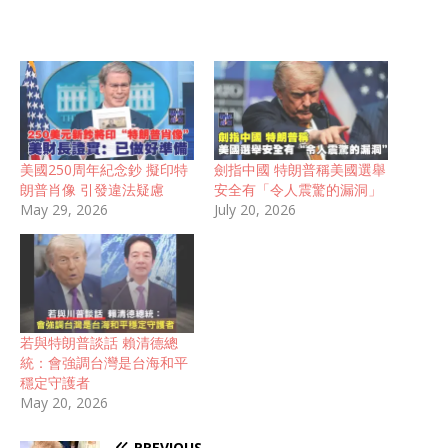
美國250周年紀念鈔 擬印特
劍指中國 特朗普稱美國選舉
朗普肖像 引發違法疑慮
安全有「令人震驚的漏洞」
May 29, 2026
July 20, 2026
若與特朗普談話 賴清德總
統：會強調台灣是台海和平
穩定守護者
May 20, 2026
PREVIOUS