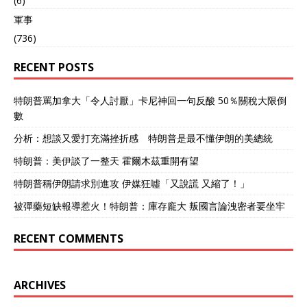
(6)
軍事
(736)
RECENT POSTS
特朗普罵加拿大「令人討厭」卡尼神回一句反酸 50％關稅大限倒
數
分析：想談又愛打充滿挫折感 特朗普是最不懂伊朗的美總統
特朗普：美伊談了一整天 霍爾木茲重開有望
特朗普稱伊朗請求別進攻 伊媒狂噓「又說謊 又縮了！」
被彈藥短缺報導惹火！特朗普：庫存龐大 叛國言論洩密者要坐牢
RECENT COMMENTS
ARCHIVES