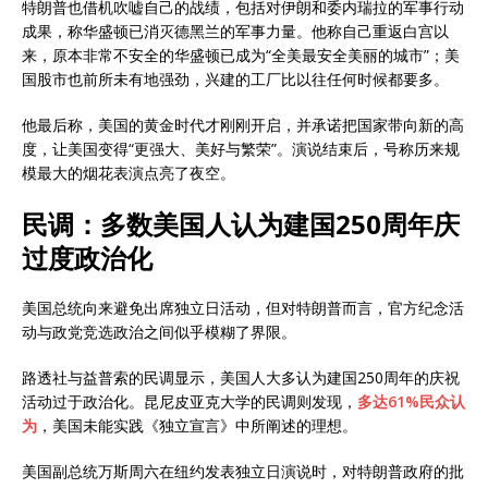
特朗普也借机吹嘘自己的战绩，包括对伊朗和委内瑞拉的军事行动
成果，称华盛顿已消灭德黑兰的军事力量。他称自己重返白宫以
来，原本非常不安全的华盛顿已成为“全美最安全美丽的城市”；美
国股市也前所未有地强劲，兴建的工厂比以往任何时候都要多。
他最后称，美国的黄金时代才刚刚开启，并承诺把国家带向新的高
度，让美国变得“更强大、美好与繁荣”。演说结束后，号称历来规
模最大的烟花表演点亮了夜空。
民调：多数美国人认为建国250周年庆
过度政治化
美国总统向来避免出席独立日活动，但对特朗普而言，官方纪念活
动与政党竞选政治之间似乎模糊了界限。
路透社与益普索的民调显示，美国人大多认为建国250周年的庆祝
活动过于政治化。昆尼皮亚克大学的民调则发现，
多达61%民众认
为
，美国未能实践《独立宣言》中所阐述的理想。
美国副总统万斯周六在纽约发表独立日演说时，对特朗普政府的批