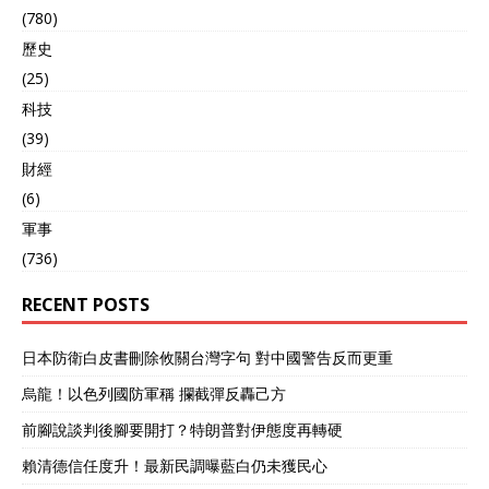
(780)
歷史
(25)
科技
(39)
財經
(6)
軍事
(736)
RECENT POSTS
日本防衛白皮書刪除攸關台灣字句 對中國警告反而更重
烏龍！以色列國防軍稱 攔截彈反轟己方
前腳說談判後腳要開打？特朗普對伊態度再轉硬
賴清德信任度升！最新民調曝藍白仍未獲民心