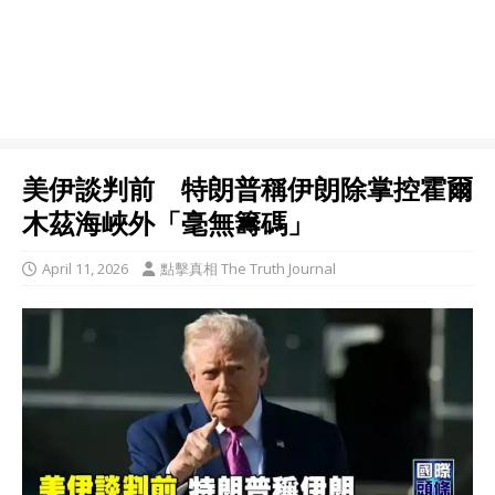
美伊談判前 特朗普稱伊朗除掌控霍爾
木茲海峽外「毫無籌碼」
April 11, 2026
點擊真相 The Truth Journal