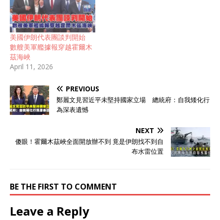
美國伊朗代表團談判開始
數艘美軍艦據報穿越霍爾木
茲海峽
April 11, 2026
PREVIOUS
鄭麗文見習近平未堅持國家立場 總統府：自我矮化行
為深表遺憾
NEXT
傻眼！霍爾木茲峽全面開放辦不到 竟是伊朗找不到自
布水雷位置
BE THE FIRST TO COMMENT
Leave a Reply