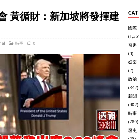
峰會 黃循財：新加坡將發揮建
CAT
國際
(1,35
nal
時事
0
奇趣
(4)
娛樂
(2)
政治
(342)
新聞
(402)
時事
(780)
歷史
(25)