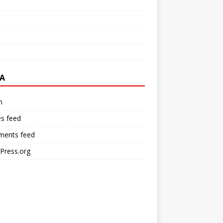
A
n
es feed
ents feed
Press.org