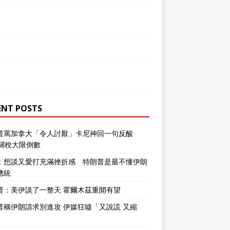
ENT POSTS
普罵加拿大「令人討厭」卡尼神回一句反酸
％關稅大限倒數
：想談又愛打充滿挫折感 特朗普是最不懂伊朗
總統
普：美伊談了一整天 霍爾木茲重開有望
普稱伊朗請求別進攻 伊媒狂噓「又說謊 又縮
」