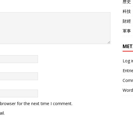
歷史
科技
財經
軍事
MET
Log i
Entri
Comm
Word
 browser for the next time I comment.
il.