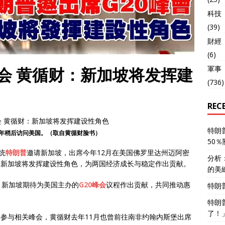
科技
(39)
財經
(6)
軍事
峰会 黄循财：新加坡将发挥建
(736)
REC
特朗
年稍后访问美国。（取自黄循财脸书）
50
统
特朗普
邀请新加坡，出席今年12月在美国佛罗里达州迈阿密
分析
指新加坡将发挥建设性角色，为两国经济成长与稳定作出贡献。
的美
，新加坡期待为美国主办的
G20峰会
议程作出贡献，共同推动惠
特朗
特朗
了！
份参与相关峰会，黄循财去年11月也曾前往南非约翰内斯堡出席