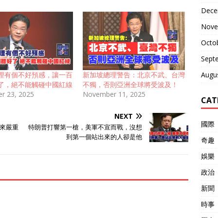
Dece
Nove
Octo
Sept
Augu
理有個不好預感，讓一百
新加坡總理警告：北京不武、台灣
了，絕不能觸碰中國紅線
不獨，否則亞洲全球將受波及！
r 23, 2025
November 11, 2025
CAT
NEXT
國際
來嚴重
特朗普打響第一槍，美軍不宣而戰，沒想
到第一個站出來的人卻是他
奇趣
娛樂
政治
新聞
時事