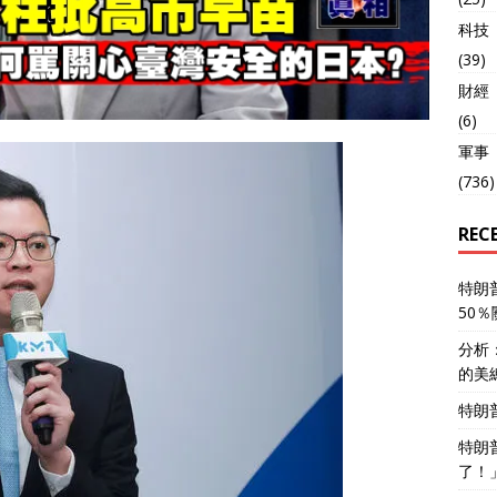
科技
(39)
財經
(6)
軍事
(736)
REC
特朗
50
分析
的美
特朗
特朗
了！