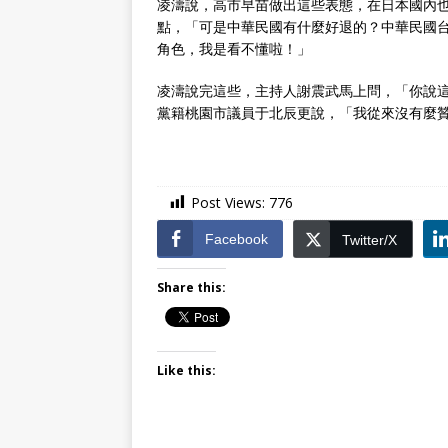
凌濤說，高市早苗做出這些表態，在日本國內
點，「可是中華民國有什麼好退的？中華民國
角色，我是看不懂啦！」
凌濤說完這些，主持人謝震武馬上問，「你說
黨籍桃園市議員于北辰更說，「我從來沒有麼
Post Views:
776
Facebook
Twitter/X
Share this:
Like this: