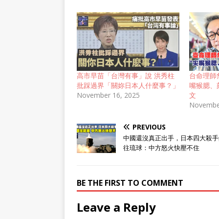
高市早苗「台灣有事」說 洪秀柱
台命理師
批踩過界「關妳日本人什麼事？」
嘴猴腮、
November 16, 2025
文
Novembe
PREVIOUS
中國還沒真正出手，日本四大殺手
往琉球：中方怒火快壓不住
BE THE FIRST TO COMMENT
Leave a Reply