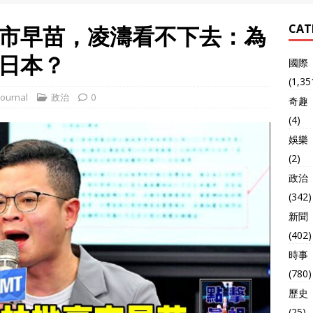
市早苗，凌濤看不下去：為
CAT
日本？
國際
(1,35
ournal
政治
0
奇趣
(4)
娛樂
(2)
政治
(342)
新聞
(402)
時事
(780)
歷史
(25)