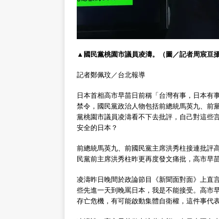
▲國民黨桃園市議員凌濤。（圖／記者周宸亘
記者鄭佩玟／台北報導
日本首相高市早苗日前稱「台灣有事，日本有
禁令，國民黨政治人物包括前總統馬英九、前
黨桃園市議員凌濤看不下去批評，自己對這些
安全的日本？
前總統馬英九、前國民黨主席洪秀柱接連批評
民黨前主席洪秀柱昨更再度發文痛批，高市早
凌濤昨日晚間於政論節目《新聞面對面》上直
些先進一天到晚罵日本，我是不能接受。高市
存亡危機，有可能啟動集體自衛權，這件事代