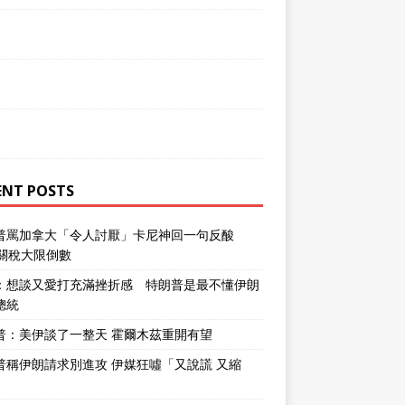
ENT POSTS
普罵加拿大「令人討厭」卡尼神回一句反酸
％關稅大限倒數
：想談又愛打充滿挫折感 特朗普是最不懂伊朗
總統
普：美伊談了一整天 霍爾木茲重開有望
普稱伊朗請求別進攻 伊媒狂噓「又說謊 又縮
」