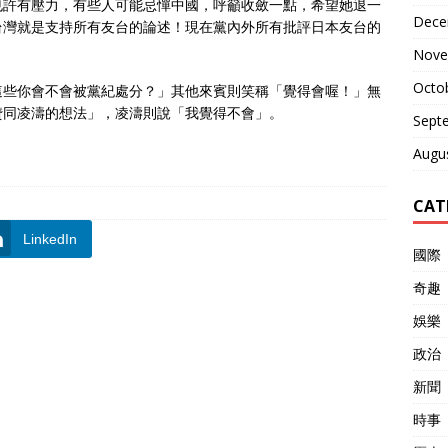
也許有壓力，有些人可能忌憚中國，呼籲收斂一點，希望她退一
Dece
台灣就是支持所有友台的論述！現在黨內外所有批評日本友台的
Nove
Octo
這些你會不會被黨紀處分？」其他來賓則笑稱「覺得會喔！」無
贊同凌濤的想法」，凌濤則說「我覺得不會」。
Sept
Augu
CAT
LinkedIn
國際
奇趣
娛樂
政治
新聞
時事