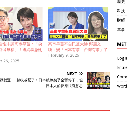
歷史
科技
財經
軍事
MET
詹惟中諷高市早苗：「尖
高市早苗率自民黨大勝 鄭麗文
刻薄無福」！遭網轟急刪
嘆：變「日本有事、台灣有事」了
February 9, 2026
Log i
r 26, 2025
Entri
NEXT
Comm
鐧就運
越收越緊了！日本航線幾乎全暫停了，但
日本人的反應很有意思
Word