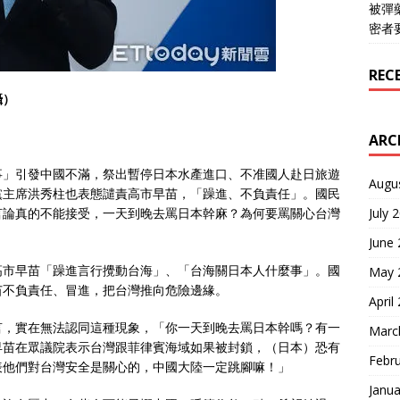
被彈
密者
REC
攝）
ARC
事」引發中國不滿，祭出暫停日本水產進口、不准國人赴日旅遊
Augu
黨主席洪秀柱也表態譴責高市早苗，「躁進、不負責任」。國民
July 
言論真的不能接受，一天到晚去罵日本幹麻？為何要罵關心台灣
June
高市早苗「躁進言行攪動台海」、「台海關日本人什麼事」。國
May 
苗不負責任、冒進，把台灣推向危險邊緣。
April
言，實在無法認同這種現象，「你一天到晚去罵日本幹嗎？有一
Marc
早苗在眾議院表示台灣跟菲律賓海域如果被封鎖，（日本）恐有
Febr
表他們對台灣安全是關心的，中國大陸一定跳腳嘛！」
Janua