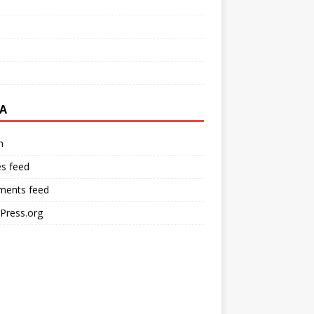
A
n
es feed
ents feed
Press.org