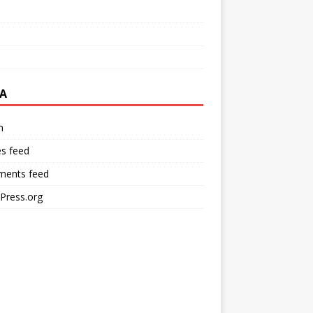
A
n
es feed
ents feed
Press.org