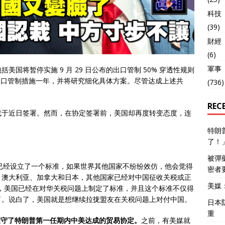
科技
(39)
財經
(6)
軍事
国将暂停实施 9 月 29 日公布的出口管制 50% 穿透性规则
相关出口管制措施一年，并将研究细化具体方案。尽管达成上述共
(736)
REC
或于近日签署。然而，在协定签署前，美国却再度转变态度，连
特朗
了！
被彈
已经设立了一个标准，如果世界其他国家不纷纷效仿，他会觉得
密者
、澳大利亚、加拿大和日本，其他国家已经对中国征收关税或正
美媒
，美国已经在对华关税问题上制定了标准，并且这个标准不仅得
了。说白了，美国就是想继续拉拢盟友在关税问题上对付中国。
日本
重
遵守了特朗普第一任期内中美达成的贸易协定。
之前，有美媒就