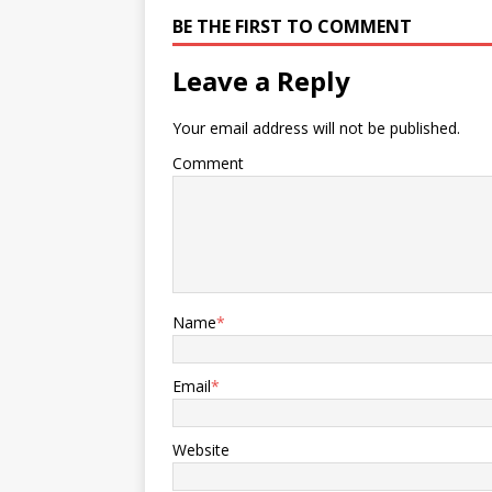
棒，非洲
BE THE FIRST TO COMMENT
的关税令
白宫公布
大陆18
Leave a Reply
亚、南非
国更惨，
Your email address will not be published.
南非汽车
冲，近三
Comment
南非柑橘
明：“失
将卖不出
国已宣布
状态，纺
困境。面
石油资源
Name
*
直截了当
税，我们
最大的贸
Email
*
国。美国
税生效前
就宣布重
Website
交国实施
这不是巧