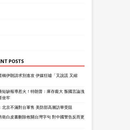
ENT POSTS
普稱伊朗請求別進攻 伊媒狂噓「又說謊 又縮
」
藥短缺報導惹火！特朗普：庫存龐大 叛國言論洩
要坐牢
：北京不滿對台軍售 美防部高層訪華受阻
防衛白皮書刪除攸關台灣字句 對中國警告反而更