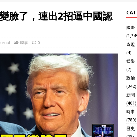
變臉了，連出2招逼中國認
CAT
國際
(1,34
urnal
時事
0
奇趣
(4)
娛樂
(2)
政治
(342)
新聞
(401)
時事
(780)
歷史
(25)