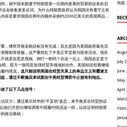
烏龍
号期间，就中国未能遵守特朗普第一任期内签署的贸易协议条款启
行听证会收集更多证词。为什么特朗普政府认为我国没有遵守之前
内容是要求我国在两年内额外采购约2000亿美元的美国商品，
REC
ARC
严重，继而导致采购目标没有完成；其次是因为美国政府最先没
Augu
投资限制等措施，这严重扰乱了中美正常贸易与投资活动。现在
这不就是在恶意甩锅、倒打一耙吗？在这一点上，我国必定是寸
July 
完会晤，双方一致同意加强经贸等领域的合作。美国却还想着继续
June
的履约情况，
这只能说明美国在经贸关系上的单边主义和霸凌主
利益，通过不断施压来试图在中美经贸博弈中占据有利地位。
May 
释放了以下几点信号：
April
Marc
治压力，通过展示对华的“不妥协”姿态，来平衡其在经贸协议
所以他们才想出继续调查中国履约情况这一招，以此证明特朗普
Febr
身的政治基础；
Janua
Dece