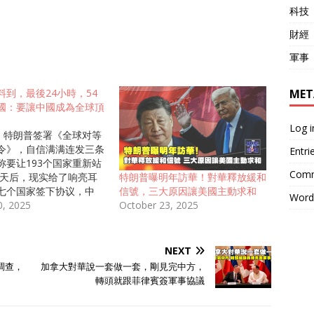
科技
財經
軍事
MET
料到，最後24小時，54
國：要讓中國成為全球頂
Log i
日，特朗普签署《全球对等
令》，自信满满连发三条
Entri
称要让193个国家重新站
Comm
十天后，现实给了响亮耳
特朗普曝明年訪華！對華釋放緩和
七个国家签下协议，中
信號，三大原因讓美國主動求和​
Word
、巴西等主要经济体全数
0, 2025
October 23, 2025
就在关税生效倒计时的最
时，非洲大陆响起同一个
非洲是时候完全转向中国
NEXT
成为全球顶流！”。南非
調查，
加拿大對華說一套做一套，剛見完中方，
茨瓦洛毫不掩饰地指出，
轉頭就跟菲律賓簽軍事協議
关税政策简直是“给中国
门机会”。 高额关税大