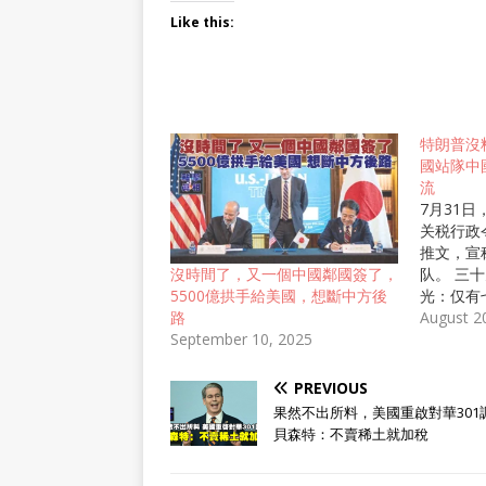
Like this:
特朗普沒
國站隊中
流
7月31
关税行政
推文，宣
队。 三
沒時間了，又一個中國鄰國簽了，
光：仅有
5500億拱手給美國，想斷中方後
国、印度
August 2
路
缺席。 
September 10, 2025
后48小
声音：“
PREVIOUS
了，助其
果然不出所料，美國重啟對華301
研究员莱
貝森特：不賣稀土就加稅
特朗普的
送上的空