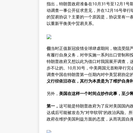
指出，特朗普政府准备在10月31号至12月1
动调查一事公开征求意见，并在12月16号举
的贸易协议？主要的一个原因是，协议里有一条
以重新平衡美中贸易关系。
但
当时正值新冠疫情全球肆虐期间，物流受阻
有履行自身义务，对华实施一系列出口管制和
特朗普政府又想以此为借口对我国展开调查，
步不让的。10月30号，中美两国元首刚举行
调查中国在特朗普第一任期内对中美贸易协定
义行径依旧存在，其行为本质是为了维护自身
另外，
美国在这样一个时间点炒作此事，至少
第一，
这可能是特朗普政府为了应对美国国内政
达成后可能被攻击为“对华软弱”的政治风险。
政府在维护美国利益方面的态度，从而巩固自