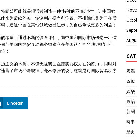
Nove
特朗普可能就是想通过制造一种“持续的不确定性”，让中国始
以此来为后续的每一轮谈判占据有利位置。不排除也是为了在后
Octo
筹码，逼迫中国在其他领域做出让步，为自己争取更多的利益；
Sept
面的考量，通过不断的调查评估，向中国和国际市场传递一种信
Augu
何与美国的经贸互动都必须建立在美国认可的“合规”框架下，
地位；
CAT
单边主义的本质，不仅无视我国在落实协议方面的努力，同时对
重违背了市场经济规律，毫不夸张的说，这就是对国际贸易秩序
國際
奇趣
娛樂
政治
LinkedIn
新聞
時事
歷史