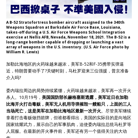
A B-52 Stratofortress bomber aircraft assigned to the 340th
Weapons Squadron at Barksdale Air Force Base, Louisiana,
takes-off during a U.S. Air Force Weapons School Integration
exercise at Nellis AFB, Nevada, November 18, 2021. The B-52 is a
long-range bomber capable of dropping or launching a vast
array of weapons in the U.S. inventory. (U.S. Air Force photo by
William R. Lewis)
加勒比海地区的火药味越来越浓，美军B-52和F-35携带实弹逼
近，特朗普要动手了?关键时刻，马杜罗迎来三位强援，普京准备
介入吗?
委内瑞拉周边的局势持续紧绷，火药味越来越浓，美军再一次开火
杀人。10月19号，
美国国防部长赫格塞斯透露，美军近日在加勒
比海开火打击毒贩，美军无人机用导弹摧毁一艘船只，上面的三人
当场死亡，这是美军在加勒比海地区最新一次开火
。尽管美军继续
拿着打击毒贩做挡箭牌，但谁都看得出，美国的实际目的是向地区
国家炫耀武力，展示自己的军事肌肉，迫使委内瑞拉总统马杜罗等
人屈服。在最新的开火事件前，美军还有另一个值得关注的大动
作。