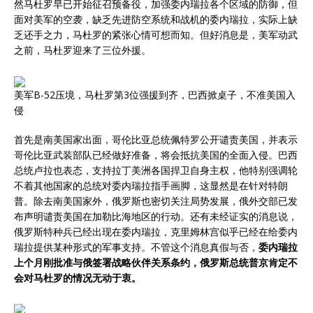
然马杜罗早已开始征召预备役，加强委内瑞拉各个区域的防御，但
面对美军的空袭，缺乏先进防空系统和战机的委内瑞拉，实际上缺
乏还手之力，马杜罗的紧张心情可想而知。但好消息是，美军动武
之前，马杜罗迎来了三位外援。
美军B-52压境，马杜罗第3位强援到齐，巴西掀桌子，不准美国入
侵
首先是南美国家出面，哥伦比亚总统佩特罗公开谴责美国，并表示
哥伦比亚武装部队已经做好准备，将会抵抗美国的全面入侵。巴西
总统卢拉也表态，支持拉丁美洲各国捍卫自身主权，他特别强调轮
不着其他国家的总统对委内瑞拉指手画脚，这显然是在针对特朗
普。除去南美国家外，俄罗斯也密切关注局势发展，俄外交部已发
布声明谴责美国在加勒比海地区的行动。还有未经证实的消息说，
俄罗斯特种兵已经出现在委内瑞拉，克里姆林宫似乎已经在给委内
瑞拉提供某种形式的军事支持。不管这个消息真假与否，
委内瑞拉
上个月刚批准与俄签署战略伙伴关系条约，俄罗斯总统普京肯定不
会对马杜罗的情况无动于衷。