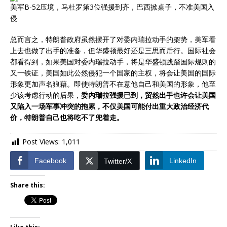
美军B-52压境，马杜罗第3位强援到齐，巴西掀桌子，不准美国入
侵
总而言之，特朗普政府虽然摆开了对委内瑞拉动手的架势，美军看
上去也做了出手的准备，但华盛顿最好还是三思而后行。国际社会
都看得到，如果美国对委内瑞拉动手，将是华盛顿践踏国际规则的
又一铁证，美国如此公然侵犯一个国家的主权，将会让美国的国际
形象更加声名狼藉。即使特朗普不在意他自己和美国的形象，他至
少该考虑行动的后果，
委内瑞拉强援已到，贸然出手也许会让美国
又陷入一场军事冲突的拖累，不仅美国可能付出重大政治经济代
价，特朗普自己也将吃不了兜着走。
Post Views:
1,011
Facebook
LinkedIn
Twitter/X
Share this: