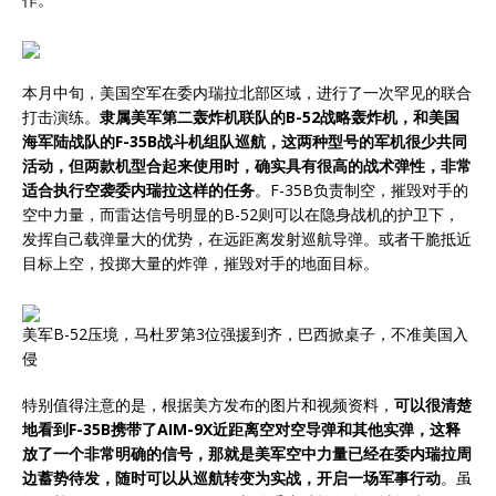
本月中旬，美国空军在委内瑞拉北部区域，进行了一次罕见的联合
打击演练。
隶属美军第二轰炸机联队的B-52战略轰炸机，和美国
海军陆战队的F-35B战斗机组队巡航，这两种型号的军机很少共同
活动，但两款机型合起来使用时，确实具有很高的战术弹性，非常
适合执行空袭委内瑞拉这样的任务
。F-35B负责制空，摧毁对手的
空中力量，而雷达信号明显的B-52则可以在隐身战机的护卫下，
发挥自己载弹量大的优势，在远距离发射巡航导弹。或者干脆抵近
目标上空，投掷大量的炸弹，摧毁对手的地面目标。
美军B-52压境，马杜罗第3位强援到齐，巴西掀桌子，不准美国入
侵
特别值得注意的是，根据美方发布的图片和视频资料，
可以很清楚
地看到F-35B携带了AIM-9X近距离空对空导弹和其他实弹，这释
放了一个非常明确的信号，那就是美军空中力量已经在委内瑞拉周
边蓄势待发，随时可以从巡航转变为实战，开启一场军事行动
。虽