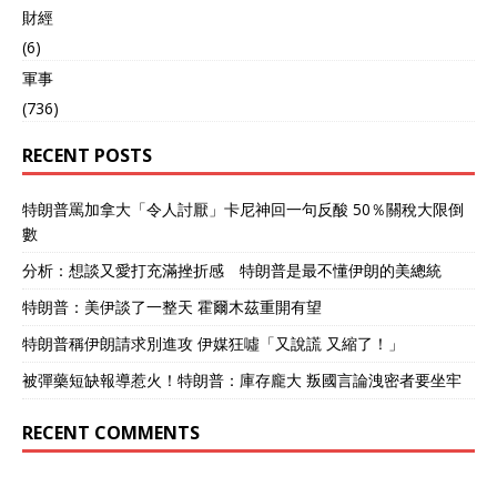
財經
(6)
軍事
(736)
RECENT POSTS
特朗普罵加拿大「令人討厭」卡尼神回一句反酸 50％關稅大限倒
數
分析：想談又愛打充滿挫折感 特朗普是最不懂伊朗的美總統
特朗普：美伊談了一整天 霍爾木茲重開有望
特朗普稱伊朗請求別進攻 伊媒狂噓「又說謊 又縮了！」
被彈藥短缺報導惹火！特朗普：庫存龐大 叛國言論洩密者要坐牢
RECENT COMMENTS