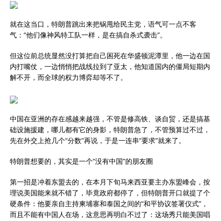
就在这当口，特朗普跳出来把锅甩给民主党，语气可一点不客
气：“他们像神风特工队一样，是在搞自杀式袭击”。
但这位前总统显然没打算把自己困死在华盛顿泥潭里，他一边在国
内打嘴仗，一边悄悄把战线拉到了亚太，他知道国内的僵局短期内
解不开，而全球的权力博弈却等不了。
中国在亚洲的存在感越来越强，不管是修高铁、谈自贸，还是搞基
础设施援建，哪儿都有它的身影，特朗普急了，不管预算过不过，
先在外交上抢几个“分数”再说，于是一连串“要求”就来了。
特朗普想要的，其实是一个“没有中国”的朋友圈
第一招是冲着东盟去的，在本月下旬马来西亚要主办东盟峰会，按
理说美国能来就不错了，毕竟政府都停了，但特朗普开口就提了个
硬条件：他要亲自主持柬埔寨和泰国之间的“和平协议签署仪式”，
而且不能有中国人在场，这意思再明白不过了：这场秀只能美国唱