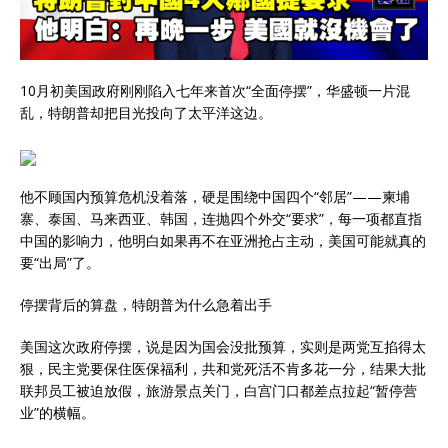
10月初美国政府刚刚陷入七年来首次“全面停摆”，华盛顿一片混
乱，特朗普却把目光投向了太平洋这边。
他不顾国内预算危机没着落，硬是围绕中国四个“邻居”——柬埔
寨、泰国、马来西亚、韩国，连抛四个外交“要求”，每一项都直指
中国的影响力，他明白如果再不在亚洲抢占主动，美国可能就真的
要“出局”了。
停摆背后的算盘，特朗普为什么急着出手
美国这次政府停摆，说是因为国会没批预算，实则是两党互掐得太
狠，民主党要保住医保福利，共和党死活不肯多花一分，结果大批
联邦员工被迫放假，旅游景点关门，白宫门口都差点拉起“暂停营
业”的横幅。