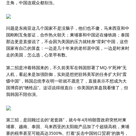
主角，中国连观众都别当。
问题是东南亚这几个国家不是没脑子，他们也不傻，马来西亚和中
国刚刚互免签证，合作热火朝天；柬埔寨和中国还在修铁路；泰国
那边更是直接说了，不会因为美国的压力就转身“背刺”中国，这些
国家有自己的算盘：一边是几十年来的老邻居中国，一边是时来时
走的美国，怎么选，心里早有数。
第二招是冲着韩国来的，不久前美军在韩国部署了MQ-9“死神”无
人机，看起来是加强防御，实则是想把驻韩美军的任务扩大到“震
慑中国”，韩国总统李在明一听就不愿意了，直接表示不想成为大
国博弈的“牺牲品”。这话说得很直白：你美国的算盘我看懂了，但
我韩国不陪你演。
第三招，是回顾过去的“老套路”，就今年4月特朗普政府突然对柬
埔寨、越南、泰国、马来西亚的太阳能产品加了个超级高税，柬埔
寨的税率甚至可能高达3500%。打着“反击中国转口贸易”的旗号，