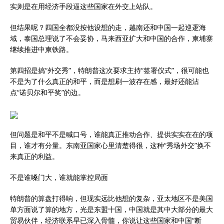
实则是在用经济手段逼这些国家在外交上站队。
但结果呢？四国全都没按他设想的走，越南还和中国一起巡逻海
域，泰国总理说了不会妥协，马来西亚扩大和中国的合作，柬埔寨
继续推进中柬铁路。
第四招是搞“外交秀”，特朗普这次要求主持“签署仪式”，很可能也
不是为了什么真正的和平，而是想刷一波存在感，最好还能沾
点“诺贝尔和平奖”的边。
但问题是和平不是喊口号，谁能真正推动合作、提供实实在在的项
目，谁才有分量。东南亚国家心里清楚得很，这种“秀场外交”换不
来真正的利益。
不是谁嗓门大，谁就能掌控局面
特朗普的算盘打得响，但现实远比他想的复杂，亚太地区不是美国
单方面说了算的地方，光是东盟十国，中国就是其中大部分的最大
贸易伙伴，经济联系早已深入骨髓，你说让这些国家和中国“断