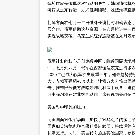
弹药供应是俄军这次行动的底气，韩国情报机构估
装箱从远东转运，方式低调隐秘。这些炮弹直
朝鲜方面在七月十二日俄外长访朝时明确表态
层合作。俄军借助这些资源，在八月推进中一
实现战略突破。乌克兰总统泽连斯基在九月表
俄军计划的核心是创建缓冲区，靠近国际边境
中，七月到八月，俄军在西部顿涅茨克进行多
2025年已成为俄军损失最重一年，如果趋势
大，占俄军弹药40%以上，让俄方火力输出保
击，摧毁部分俄方战略轰炸机和装甲设备，迫使
习中练习潜在对北约的动作，这被视为备战信
美国对中印施加压力
而美国面对俄军动向，加快了对乌克兰的援助节
国家如英法德也联合采购美制武器，持续运往乌克
长期支持。同时，美国转向施压其他国家，参议