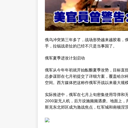
俄乌冲突第三年多了，战场形势越来越胶着，
手，拉锯战牵扯的已经不只是当事国了。
俄军夏季进攻计划启动
俄军从今年年初就开始酝酿夏季攻势，目标直
总参谋部在七月初提交了详细方案，覆盖哈尔
空间。西方媒体把这称作俄军开战以来最大规模
实际推进中，俄军在七月上旬密集使用导弹和无
2000架无人机，后方设施频频遇袭。地面上
斯克东北郊区成为激战焦点，红军城和南顿涅