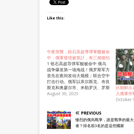
Like this:
午夜突襲，鋯石高超導彈軍艦被命
中：俄軍發現被算計，有三個後怕
1 锆石高超导弹军舰被命中 俄乌
战争爆发第一场海战！俄罗斯军方
首先在夜间发动大规模；联合空中
打击行动。俄军以库尔斯克、布良
斯克和奥廖尔市、米勒罗沃、罗斯
比朝鮮出
托夫州、沙塔洛沃、斯摩棱斯克
August 30, 2025
入俄軍作
州、滨海-阿赫塔尔斯克、克拉斯
October 
诺达尔边疆区为发射阵地。 向乌
克兰发射598架天竺葵-2无人机，
PREVIOUS
天竺葵-3无人机和非洲菊诱饵无人
慘烈的俄烏戰爭，誰是戰爭的最大
机进行打击。很快，俄军又发射9
者？排名前3名的是這些國家
枚伊斯坎德尔-M弹道导弹和朝鲜