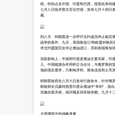
税，特别点名中国、印度和巴西，指责此举间
七月八日批评普京言论空洞，宣布七月十四日
裁。
到八月，特朗普进一步呼吁北约成员停止购买俄
战争的条件。九月，美国敦促G7和欧盟对购买
求北约盟国完全停止俄油进口，否则美国将加
实际影响上，中国和印度是俄油主要买家，印度
入。中国能源合作同样正当合法，与俄罗斯的
场的现实需求，只剩匈牙利、斯洛伐克和土耳
特朗普政府在八月六日发布行政命令，针对俄
财政部长贝森特指责印度从俄油中“牟利”，指
实施全面关税，或许顾及供应链依赖。九月十二
大国博弈中的战略考量