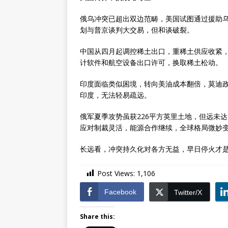
俄乌冲突已超出双边范畴，美国试图通过援助
划与普京谈判大交易，但和谈破裂。
中国从四月起调控稀土出口，重稀土供应收紧
计软件和航空设备出口许可，换取稀土松动。
印度面临类似困境，转向美油成本翻倍，莫迪
印度，无法轻易疏远。
俄军夏季攻势虽获226平方英里土地，但远未
应对制裁灵活，能源合作继续，全球格局微妙
长远看，冲突持久化对各方无益，早日停火才
Post Views:
1,106
Facebook
Twitter/X
Share this: