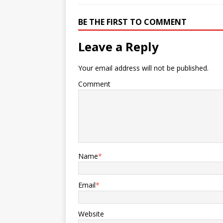
火星23弹道导弹。 俄军米格31战
机发射2枚Kh-47“匕首”高超音速弹
BE THE FIRST TO COMMENT
道导弹，俄军图95MS战略轰炸机
发射20 枚 Kh-101 巡航导弹。 但
是，乌军的反击方向，却出人意
Leave a Reply
外！乌军不具备在俄罗斯本土萨拉
托加州拦截俄军图-95战略轰炸机
Your email address will not be published.
的实力。更加没有，冲进利佩茨克
和沃罗涅日州拦截俄军米格31重
Comment
型截击机的战斗力。 整个俄乌边
境，俄军部署有大量S-
300/350/400防空导弹，还有苏
35S战机挂载R-27空空导弹进行战
斗巡逻。乌军那几架F-16A/B战
机，还没有实力闯鬼门关。 乌克
兰国防部情报局把反击目标，放在
Name
*
了海上！乌克兰国防部情报局幻影
特种部队执行了对海攻击行动。
乌军“幻影”特种部队无人机进入亚
Email
*
速海捷姆留克湾附近，从侧后方超
低空接近，1艘俄军暴徒-M 21631
型导弹舰。整个过程，俄军AK-
Website
630M多管近防炮，以及萨姆16近