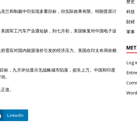
歷史
乌克兰和制裁中印实现多重目标，但实际效果有限。特朗普原计
科技
財經
，美国军工汽车产业遇短缺，到七月初，美国恢复对中国电子设
軍事
MET
政府需应对国内能源涨价引发的经济压力。美国在印太布局依赖
Log i
达目标，九月评估显示无战略城市陷落，损失上万。中国和印度
Entri
变动。
Comm
是正道。
Word
LinkedIn