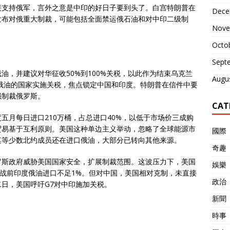
接支持俄军，言外之意是中印的好日子要到头了。白宫特朗普在
Dece
发布对俄重大制裁，可能包括全面禁运俄石油和对中印二级制
Nove
Octo
Sept
油，并建议对华征收50%到100%关税，以此作为结束乌克兰
Augu
俄油的国家实施关税，焦点锁定中国和印度。特朗普在信件中要
强制裁俄罗斯。
CAT
五月每日进口210万桶，占总进口40%，以低于市场价三成购
贸易基于互利原则。美国这种单边主义举动，忽略了全球能源市
國際
其等少数北约成员还在进口俄油，大部分已转向其他来源。
奇趣
罗斯政府威胁美国国家安全，扩展制裁范围。这波压力下，美国
娛樂
出战前印度俄油进口不足1%。但对中国，美国相对克制，未直接
政治
日，美国呼吁G7对中印施加关税。
新聞
時事