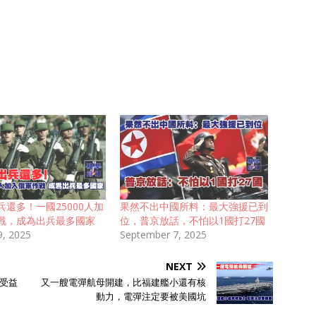
兵還多！一國25000人加
果然不出中國所料：最大強援已到
戰，成為出兵最多國家
位，普京放話，不怕以1國打27國
9, 2025
September 7, 2025
NEXT
受益
又一艘電彈航母開建，比福建艦小還有核
動力，電彈注定要被美國坑