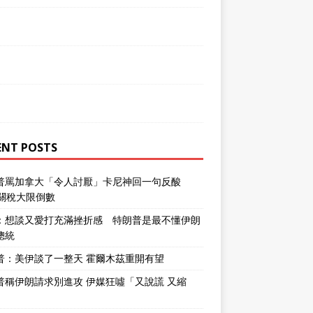
ENT POSTS
普罵加拿大「令人討厭」卡尼神回一句反酸
％關稅大限倒數
：想談又愛打充滿挫折感 特朗普是最不懂伊朗
總統
普：美伊談了一整天 霍爾木茲重開有望
普稱伊朗請求別進攻 伊媒狂噓「又說謊 又縮
」