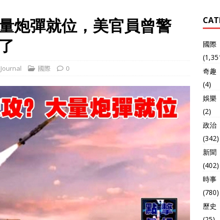
量炮彈就位，美官員曾警
CAT
了
國際
(1,35
Journal
國際
0
奇趣
(4)
娛樂
(2)
政治
(342)
新聞
(402)
時事
(780)
歷史
(25)