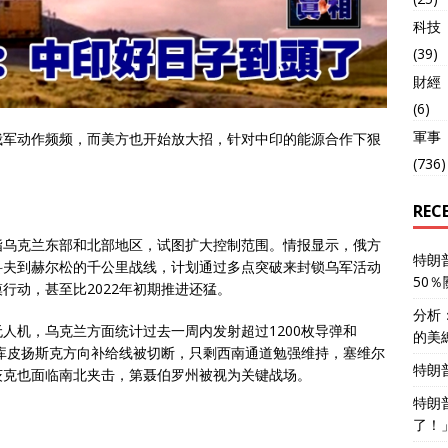
科技
(39)
財經
(6)
軍事
俄军动作频频，而美方也开始放大招，针对中印的能源合作下狠
(736)
REC
指乌克兰东部和北部地区，试图扩大控制范围。情报显示，俄方
特朗
科夫到赫尔松的千公里战线，计划通过多点突破来封锁乌军活动
50
行动，甚至比2022年初期推进还猛。
分析
人机，乌克兰方面统计过去一周内发射超过1200枚导弹和
的美
，库皮扬斯克方向补给线被切断，只剩西南通道勉强维持，塞维尔
特朗
茨克也面临南北夹击，第聂伯罗州被视为关键战场。
特朗
了！