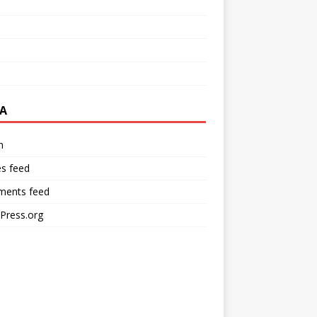
A
n
es feed
ents feed
Press.org