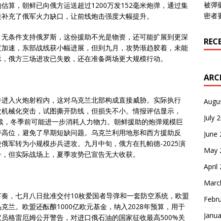
被彈
算，朝鲜已向俄方运送超过1200万发152毫米炮弹，通过集
密者
接补充了俄军火力缺口，让前线炮击强度大幅提升。
，无条件支持俄罗斯，这份援助不光是物资，还可能扩展到更深
REC
度加速，东部战线获小幅进展，但到九月，攻势渐趋胶着，未能
示，俄方三场进攻已失败，还在准备两场更大规模行动。
ARC
并进入火炮射程内，这对乌克兰北部构成直接威胁。实际执行
Augu
次机械化突击，试图撕开防线，但损失不小。情报评估显示，
July 
持续，冬季前可能进一步消耗人力物力。朝鲜援助的炮弹规模巨
持高位，避免了早期短缺问题。乌克兰利用地形和西方援助反
June
俄军转为小规模步兵进攻。九月中旬，俄方在扎帕德-2025演
May 
号，但实际战场上，夏季攻势已宣告无大收获。
April
Marc
奏，七月八日批准交付10枚爱国者导弹和一套防空系统，欧盟
Febr
兰。欧盟还酝酿1000亿欧元基金，纳入2028年预算，用于
Janua
员格雷厄姆公开警告，对进口俄石油的国家征收最高500%关